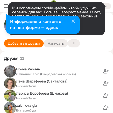
Войти
Мы используем cookie-файлы, чтобы улучшить
сервисы для вас. Если ваш возраст менее 13 лет,
настроить cookie-файлы должен ваш законный
Даша Отраднова
представитель.
Больше информации
Информация о контенте
Разрешить все
Настроить
на платформе — здесь
Санкт-Петербург
18 июня (37 лет)
32 школа
Подробнее
Добавить в друзья
Написать
Друзья
33
Ирина Разина
г. Нижний Тагил (Свердловская область)
Лена Шарафеева (Санталова)
Нижний Тагил
Лариса Дорофеева (Шмакова)
Нижний Тагил
xakimova yla
Екатеринбург