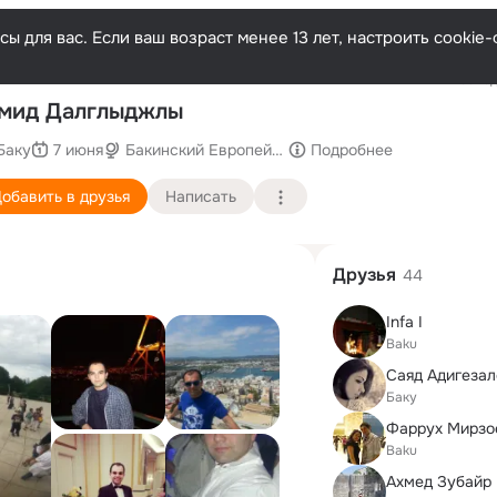
ы для вас. Если ваш возраст менее 13 лет, настроить cooki
Послед
мид Далглыджлы
Баку
7 июня
Бакинский Европейский лицей
Подробнее
обавить в друзья
Написать
Друзья
44
Infa I
Baku
Саяд Адигезал
Баку
Фаррух Мирзо
Baku
Ахмед Зубайр