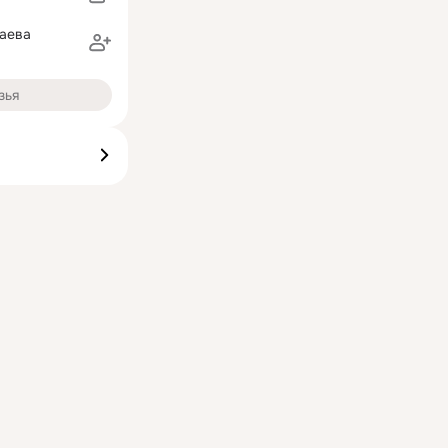
лаева
зья