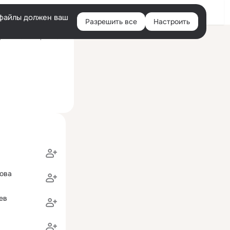
Войти
e-файлы должен ваш
Разрешить все
Настроить
Правая
ний визит: 4 фев 2014
колонка
ова
ев