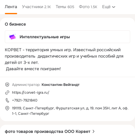
Лента
Участники
Темы
Фото
Ещё
2.1K
605
1.5K
Дополнительная
О бизнесе
колонка
Интеллектуальные игры
КОРВЕТ - территория умных игр. Известный российский 
производитель  дидактических игр и учебных пособий для 
детей от 3-х лет.

 Давайте вместе поиграем!
Администратор:
Константин Вейгандт
https://corvet-igra.ru/
+7921-7921840
191119, Санкт-Петербург, Фурштатская ул, д, 19, пом 35Н, лит А, оф.
1-1, Санкт-Петербург
фото товаров производства ООО Корвет