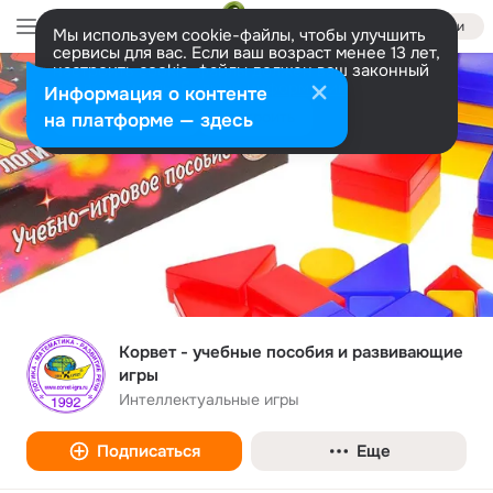
Войти
Мы используем cookie-файлы, чтобы улучшить
сервисы для вас. Если ваш возраст менее 13 лет,
настроить cookie-файлы должен ваш законный
представитель.
Больше информации
Информация о контенте
Разрешить все
Настроить
на платформе — здесь
Корвет - учебные пособия и развивающие
игры
Интеллектуальные игры
Подписаться
Еще