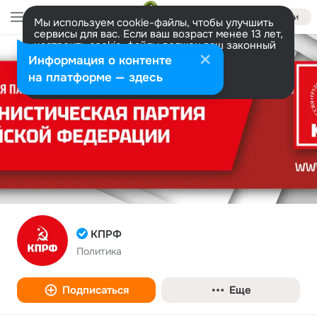
Войти
Мы используем cookie-файлы, чтобы улучшить
сервисы для вас. Если ваш возраст менее 13 лет,
настроить cookie-файлы должен ваш законный
представитель.
Больше информации
Информация о контенте
Разрешить все
Настроить
на платформе — здесь
КПРФ
Политика
Подписаться
Еще