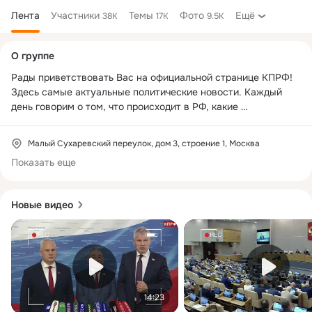
Лента
Участники
Темы
Фото
Ещё
38K
17K
9.5K
Дополнительная
О группе
колонка
Рады приветствовать Вас на официальной странице КПРФ! 
Здесь самые актуальные политические новости. Каждый 
день говорим о том, что происходит в РФ, какие 
антигосударственные шаги делает власть и показываем, как 
с этим бороться!
Малый Сухаревский переулок, дом 3, строение 1, Москва
Показать еще
Новые видео
14:23