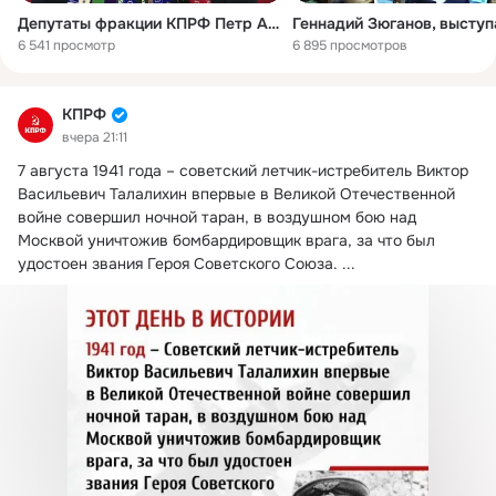
Депутаты фракции КПРФ Петр Аммосов, Евгений Бессонов и Алексей Куринный выступили в ходе пресс-подхода в Госдуме
6 541 просмотр
6 895 просмотров
КПРФ
вчера 21:11
7 августа 1941 года – советский летчик-истребитель Виктор 
Васильевич Талалихин впервые в Великой Отечественной 
войне совершил ночной таран, в воздушном бою над 
Москвой уничтожив бомбардировщик врага, за что был 
удостоен звания Героя Советского Союза.
 ...