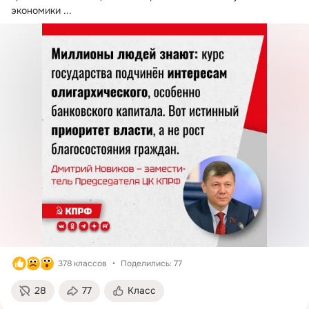
экономики
 ...
378 классов
Поделились: 77
28
77
Класс