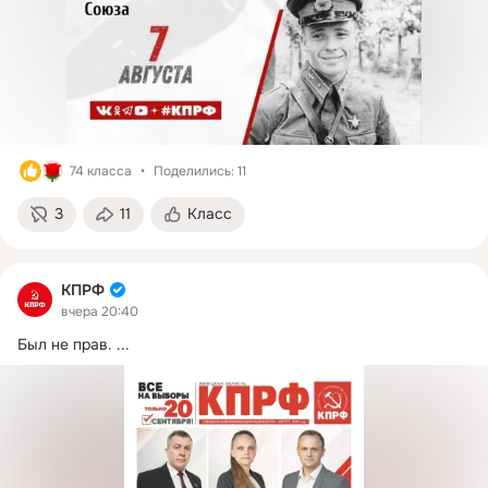
74 класса
Поделились: 11
3
11
Класс
КПРФ
вчера 20:40
Был не прав.
 ...