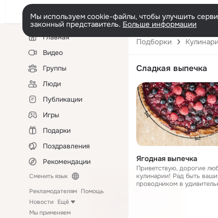
Мы используем cookie-файлы, чтобы улучшить сервис
законный представитель.
Больше информации
Левая
Главная
колонка
Подборки
Кулинар
Видео
Сладкая выпечка
Группы
Люди
Публикации
Игры
Подарки
Поздравления
Ягодная выпечка
Рекомендации
Приветствую, дорогие лю
кулинарии! Рад быть ваш
Сменить язык
проводником в удивитель
выпечки из ягод. У нас вп
Рекламодателям
Помощь
увлекательное путешестви
Новости
Ещё
ароматов, красок и, конеч
Мы применяем
невероятных реце