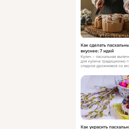
Как сделать пасхальн
вкуснее: 7 идей
Кулич – пасхальная выпечк
для кулича традиционно г
сладкое дрожжевое со вк
ароматными добавками. В
некоторых регионах выпе
называют «паска» (не пута
пасхой, десертом из с
Как украсить пасхаль