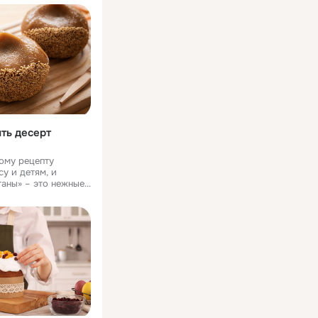
теса есть на
нах Азии и Ближнего
ть десерт
ому рецепту
су и детям, и
таны» – это нежные
ики с орехами,
нают настоящие
тся десерт
, печь его не