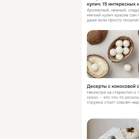
кулич: 15 интересных 
Ароматный, нежный, слад
мягкий кулич красив сам п
даже если просто посыпат
сахарной пудрой или пол
простой сахарной глазурью.
если вы хотите дополните
декорировать выпечку,
Десерты с кокосовой 
Несмотря на стереотип о т
кокос – это что-то роскош
стружка стоит совсем нед
добавляют в самые разные
Кокосовые начинки стали 
популярность в России то