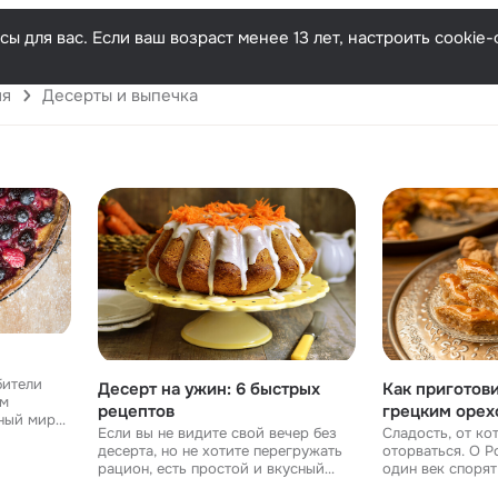
Русски
ы для вас. Если ваш возраст менее 13 лет, настроить cooki
ия
Десерты и выпечка
бители
Десерт на ужин: 6 быстрых
Как приготови
им
рецептов
грецким орех
ный мир
Если вы не видите свой вечер без
Сладость, от к
ереди
десерта, но не хотите перегружать
оторваться. О Родине пахлавы не
е, полное
рацион, есть простой и вкусный
один век споря
но же,
выход – приготовить десерт на
стран, разновид