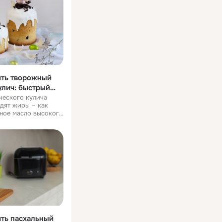
вы
ить творожный
улич: быстрый
ческого кулича
дят жиры – как
чное масло высокого
делает мякиш пышным
 тесто можно
ить пасхальный