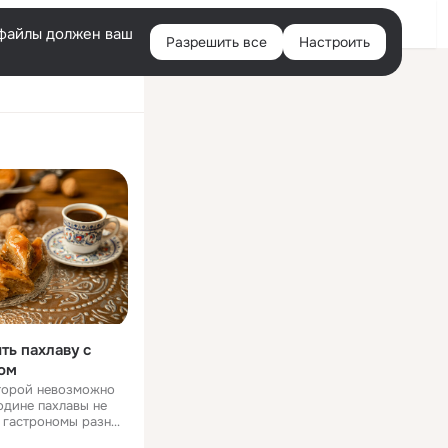
Помощь
Войти
й
e-файлы должен ваш
Разрешить все
Настроить
Правая
колонка
ть пахлаву с
ом
оторой невозможно
т гастрономы разных
ности этого