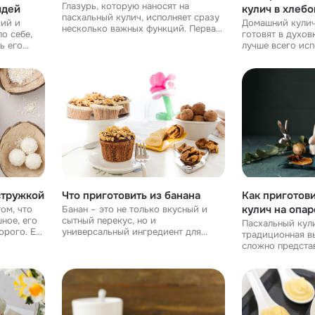
Глазурь, которую наносят на
идей
кулич в хлебо
пасхальный кулич, исполняет сразу
рецепт
кий и
Домашний кулич
несколько важных функций. Первая,
о себе,
готовят в духов
конечно, декоративная – сладкая
ь его
лучше всего ис
шапочка делает кулич более
ить
конвекции, в га
нарядным и торжественным. Кроме
 Но
температуре 180 ℃. Ещ
того, украш
льно
вариант – приго
мультиварке на
стружкой
Что приготовить из банана
Как приготов
кулич на опар
ом, что
Банан – это не только вкусный и
ное, его
сытный перекус, но и
Пасхальный кули
орого. Её
универсальный ингредиент для
традиционная в
 десерты.
разных десертов. В бананах
сложно предста
набирать
содержится много железа и магния,
праздник Пасхи.
лько в
которые хорошо влияют на
пышный и нежны
артериальное давление и помогаю
многих семьях, 
из поколения в 