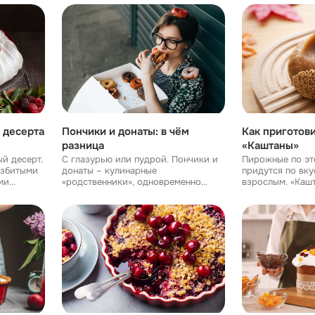
ужин. Чтобы блюдо обеспечило
сладкого делика
сытость и не вызвало приступа
Кавказе, в стра
голода, дела
Востока, и
 десерта
Пончики и донаты: в чём
Как приготови
разница
«Каштаны»
й десерт.
С глазурью или пудрой. Пончики и
Пирожные по эт
взбитыми
донаты – кулинарные
придутся по вку
ми
«родственники», одновременно
взрослым. «Каш
а», с
похожие и разные. Разбираемся, в
шоколадные шар
. Его
чём разница между пончиком и
которые напоми
овара в
донатом. Что такое пончики В
каштаны. Готови
широком смысле пончики – не
довольно просто