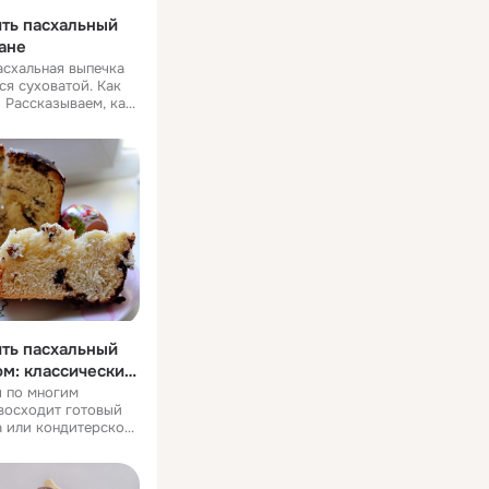
ить пасхальный
ане
асхальная выпечка
ся суховатой. Как
 Рассказываем, как
хальный кулич на
ный кулич – это
иант, который часто
ить пасхальный
ом: классический
 по многим
восходит готовый
а или кондитерской.
вого раза кулич с
в духовке ниже)
ким нарядным,