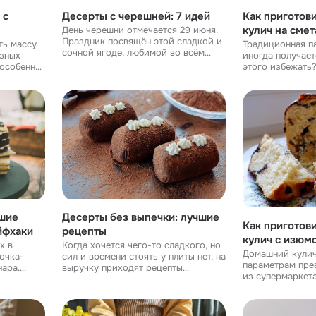
 с
Десерты с черешней: 7 идей
Как приготов
кулич на смет
День черешни отмечается 29 июня.
Праздник посвящён этой сладкой и
ть массу
Традиционная п
сочной ягоде, любимой во всём
езных
иногда получает
мире. Ягода эта не только вкусна,
этого избежать?
но и полезна: она богата
ибири, а
приготовить пас
витаминами, антиоксидантами и
аде и на
сметане. Сметан
микроэлементами
щий
«домашний» вар
дела
чшие
Десерты без выпечки: лучшие
Как приготов
йфхаки
рецепты
кулич с изюм
х в
Когда хочется чего-то сладкого, но
рецепт
Домашний кулич
очка-
сил и времени стоять у плиты нет, на
параметрам пре
ара.
выручку приходят рецепты
из супермаркет
у можно
десертов, которые не требуют
Возможно, с пер
нный
выпечки. Пирожное «Картошка»
изюмом (рецепт 
й
Вкус детства – шоколадное
получится не та
стяще
пирожное «Картошка»