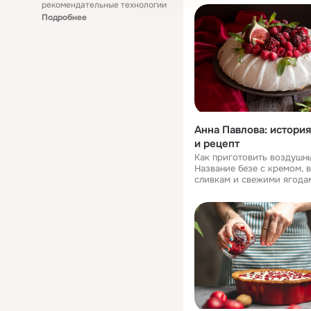
рекомендательные технологии
Подробнее
Анна Павлова: история
и рецепт
Как приготовить воздушны
Название безе с кремом, 
сливкам и свежими ягода
произносится как «Павло́в
ударением на второй слог
придумали заграничные п
честь великой б