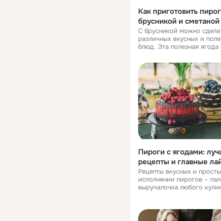
Как приготовить пирог
брусникой и сметаной
С брусникой можно сдела
различных вкусных и пол
блюд. Эта полезная ягода особенно
популярна на Севере и в С
также в Скандинавии, Кан
Аляске. Сделайте настоя
северный п
Пироги с ягодами: лу
рецепты и главные ла
Рецепты вкусных и просты
исполнении пирогов – пал
выручалочка любого кулин
Расскажем, какую выпечк
сделать с ягодами. Смета
пирог с ежевикой и сливо
Тончайшая основа из хру