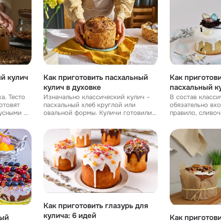
ровным и краси
ый кулич
Как приготовить пасхальный
Как приготов
кулич в духовке
пасхальный к
рецепт
а. Тесто
Изначально классический кулич –
В состав класси
отовят
пасхальный хлеб круглой или
обязательно вхо
усными и
овальной формы. Куличи готовили
правило, сливо
из дрожжевого теста с
качества, оно 
чку
добавлением изюма, сахара и
и воздушным. Вместо масла (или
ть с
цукатов и выпекали в печи в
вместе с ним) в
специальных круглых формах. Р
добавить тво
Как приготовить глазурь для
кулича: 6 идей
ный
Как приготов