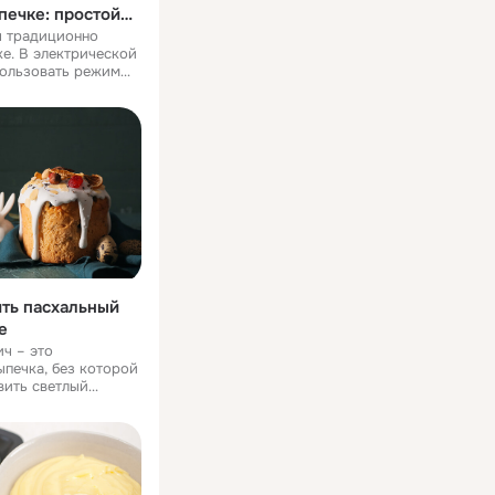
печке: простой
 традиционно
ке. В электрической
пользовать режим
зовой – просто при
ё один
товить блюдо в
ить пасхальный
е
ч – это
ыпечка, без которой
вить светлый
 Этот ароматный,
й хлеб пекут во
передавая рецепты
поколе