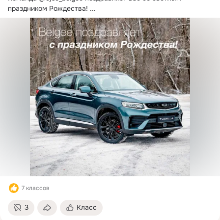
E-mail: 
oz@belgee.by
праздником Рождества!
 ...
Менеджер по связям с общественностью 

E-mail: 
pr@belgee.by
Приемная директора:

тел.: +375177732484

факс: +375177738940

Дилеры Geely в Беларуси:

г.Минск, ООО "Мотор АвтоГрад" 

г.Минск, ООО "Лакшери Моторс плюс"

г.Брест, ООО "БелАВТОномия"

г.Гомель, ООО "Автонова"

г.Гродно, ООО "Альфорт"

г.Витебск,ООО "Джимоторс"

г.Могилёв,ООО "Могилёвмоторс"
7 классов
3
Класс