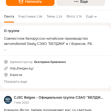
Написать
Еще
Лента
Участники
Темы
Фото
Ещё
2.9K
2.2K
3.7K
Дополнительная
О группе
колонка
Cовместное белорусско-китайское производство 
автомобилей Geely СЗАО "БЕЛДЖИ" в г.Борисов, РБ.

Контактная информация:

Отдел маркетинга и рекламы

Администратор:
Екатерина Кравченко
E-mail: 
reklama@belgee.by
http://belgee.by/
Отдел сервисного обслуживания

Борисов
E-mail: 
service@belgee.by
Показать еще
Инженер по гарантии

E-mail: 
warranty@belgee.by
CJSC Belgee - Официальная группа СЗАО "БЕЛДЖИ"
7 янв 2022
Отдел закупок

Команда @cjsc_belgee поздравляет вас со светлым 