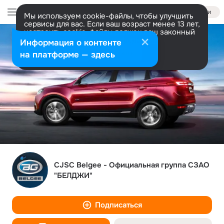
Войти
Мы используем cookie-файлы, чтобы улучшить
сервисы для вас. Если ваш возраст менее 13 лет,
настроить cookie-файлы должен ваш законный
представитель.
Больше информации
Информация о контенте
Разрешить все
Настроить
на платформе — здесь
CJSC Belgee - Официальная группа СЗАО
"БЕЛДЖИ"
Подписаться