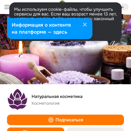
Войти
Мы используем cookie-файлы, чтобы улучшить
сервисы для вас. Если ваш возраст менее 13 лет,
настроить cookie-файлы должен ваш законный
представитель.
Больше информации
Информация о контенте
Разрешить все
Настроить
на платформе — здесь
Натуральная косметика
Косметология
Подписаться