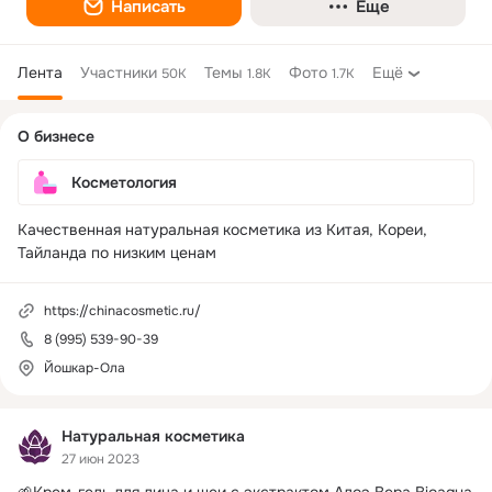
Написать
Еще
Лента
Участники
Темы
Фото
Ещё
50K
1.8K
1.7K
Дополнительная
О бизнесе
колонка
Косметология
Качественная натуральная косметика из Китая, Кореи, 
Тайланда по низким ценам
https://chinacosmetic.ru/
8 (995) 539-90-39
Йошкар-Ола
Натуральная косметика
27 июн 2023
🌱Крем-гель для лица и шеи с экстрактом Алоэ Вера Bioaqua