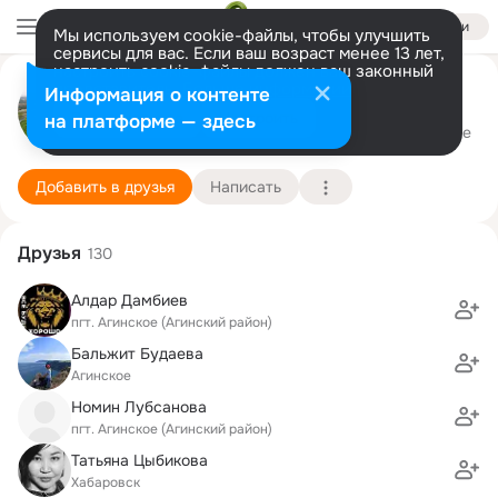
Войти
Мы используем cookie-файлы, чтобы улучшить
сервисы для вас. Если ваш возраст менее 13 лет,
настроить cookie-файлы должен ваш законный
представитель.
Больше информации
Чимита Б
Информация о контенте
Разрешить все
Настроить
на платформе — здесь
Улан-Удэ
25 января (40 лет)
Подробнее
Добавить в друзья
Написать
Друзья
130
Алдар Дамбиев
пгт. Агинское (Агинский район)
Бальжит Будаева
Агинское
Номин Лубсанова
пгт. Агинское (Агинский район)
Татьяна Цыбикова
Хабаровск