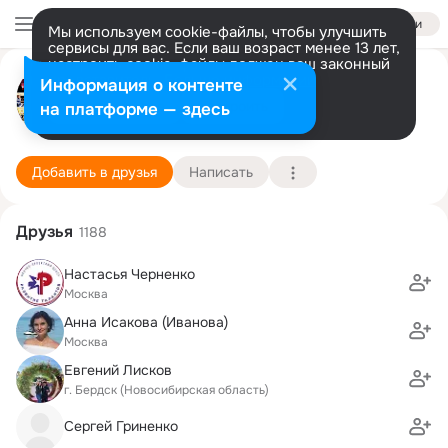
Войти
Мы используем cookie-файлы, чтобы улучшить
сервисы для вас. Если ваш возраст менее 13 лет,
настроить cookie-файлы должен ваш законный
Aylikon Studio
представитель.
Больше информации
Информация о контенте
Разрешить все
Настроить
на платформе — здесь
Москва
12 сентября
619 школа
Подробнее
Добавить в друзья
Написать
Друзья
1188
Настасья Черненко
Москва
Анна Исакова (Иванова)
Москва
Евгений Лисков
г. Бердск (Новосибирская область)
Сергей Гриненко