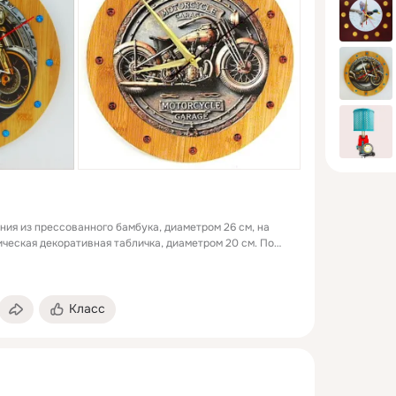
ния из прессованного бамбука, диаметром 26 см, на
ческая декоративная табличка, диаметром 20 см. По
етные декоративные винты, в качестве циферблата
 работает от батарейки.
Класс