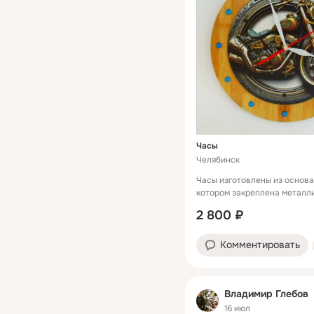
Часы
Челябинск
Часы изготовлены из основа
котором закреплена металли
окружности расположены цв
2 800 ₽
Кварцевый часовой механизм
Комментировать
Владимир Глебов
16 июл