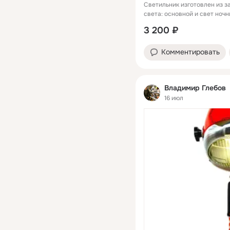
Светильник изготовлен из з
света: основной и свет ночн
3 200 ₽
Комментировать
Владимир Глебов
16 июл