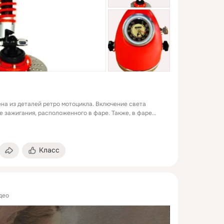
на из деталей ретро мотоцикла. Включение света
е зажигания, расположенного в фаре. Также, в фаре
ы на батарейке, в которых циферблатом служит шкала
та является светодиодная лампа на 220 в.
Класс
део