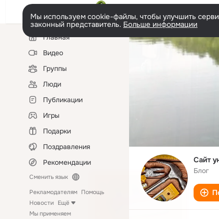
Мы используем cookie-файлы, чтобы улучшить сервис
законный представитель.
Больше информации
Левая
Главная
колонка
Видео
Группы
Люди
Публикации
Игры
Подарки
Поздравления
Cайт у
Рекомендации
Блог
Сменить язык
П
Рекламодателям
Помощь
Новости
Ещё
Мы применяем