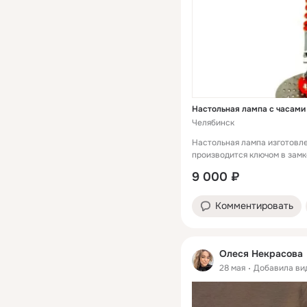
Настольная лампа с часами
Челябинск
Настольная лампа изготовле
производится ключом в замк
установлены кварцевые час
9 000 ₽
спидометра. Источником све
Комментировать
Олеся Некрасова
28 мая
Добавила ви