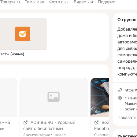
Товары
Темы
Фото
Видео
Подарки
13
2.6K
6.2K
261
Дополнитель
О группе
колонка
Добавляе
дома и бы
автосамо
для рыбал
Тесты (новые)
самоделки
самоделки
огорода, 
компьюте
самоделки
рукодели
https:
различны
г. Лан
мебель д
Манси
своими р
округ 
строитель
Показать
альтернат
рамма
ADS186.RU - Удобный
Войдите на Faceb
самодель
сайт с бесплатным
Facebook
сов
супергад
размещением объявлений
2 комментария
1 класс
0 комментариев
2 кла
Участник