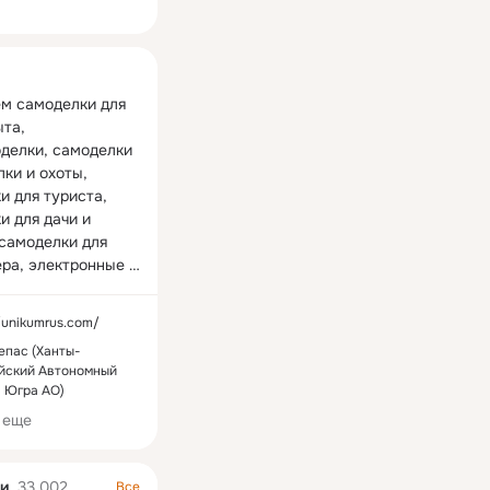
ная
м самоделки для 
та, 
делки, самоделки 
ки и охоты, 
 для туриста, 
 для дачи и 
самоделки для 
ра, электронные 
, поделки и 
е, самоделки из 
//unikumrus.com/
х материалов, 
гепас (Ханты-
ля изготовления 
йский Автономный
уками, 
- Югра АО)
ство и ремонт, 
 еще
ивная энергетика, 
ook |
ные 
жеты, 
сса
и
33 002
Все