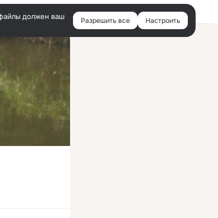
Войти
e-файлы должен ваш
Разрешить все
Настроить
Правая
колонка