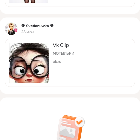
Фид
💖 Svetlanuwka 💖
23 июн
Vk Clip
МОТЫЛЬКИ
ok.ru