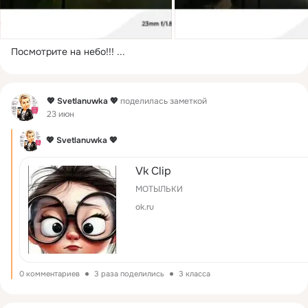
Посмотрите на небо!!!
 ...
Фид
💖 Svetlanuwka 💖
поделилась заметкой
23 июн
💖 Svetlanuwka 💖
Vk Clip
МОТЫЛЬКИ
ok.ru
0 комментариев
3 раза поделились
3 класса