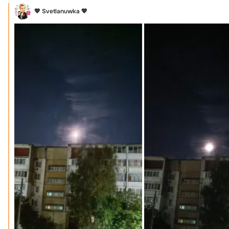
💖 Svetlanuwka 💖