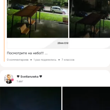
Посмотрите на небо!!!
 ...
0 комментариев
1 раз поделились
7 классов
Фид
💖 Svetlanuwka 💖
1 авг