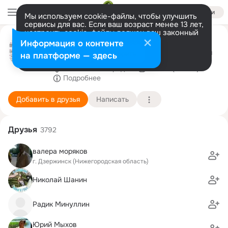
Войти
Мы используем cookie-файлы, чтобы улучшить
сервисы для вас. Если ваш возраст менее 13 лет,
настроить cookie-файлы должен ваш законный
💖 Svetlanuwka 💖
представитель.
Больше информации
Информация о контенте
Чтобы дойти до цели, надо прежде всего идти
Разрешить все
Настроить
на платформе — здесь
Нижний Новгород - Заволжье
19 мая (59 лет)
Подробнее
Добавить в друзья
Написать
Друзья
3792
валера моряков
г. Дзержинск (Нижегородская область)
Николай Шанин
Радик Минуллин
Юрий Мыхов