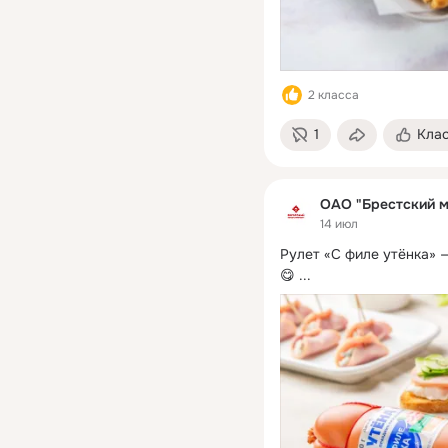
2 класса
1
Кла
ОАО "Брестский м
14 июл
Рулет «С филе утёнка» —
😋
 ...