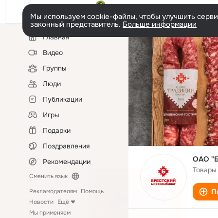
Мы используем cookie-файлы, чтобы улучшить сервис
законный представитель.
Больше информации
Левая
Главная
колонка
Видео
Группы
Люди
Публикации
Игры
Подарки
Поздравления
ОАО "Б
Рекомендации
Товары
Сменить язык
П
Рекламодателям
Помощь
Новости
Ещё
Мы применяем