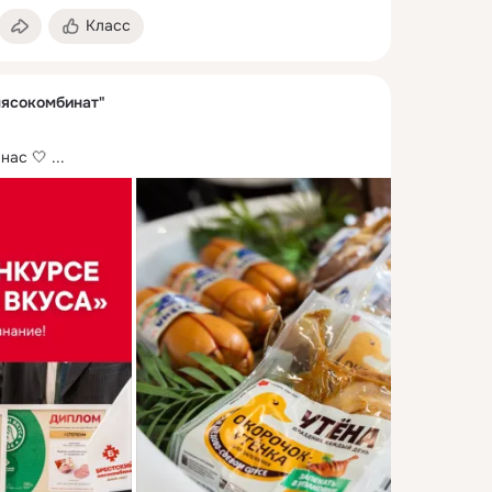
Класс
ясокомбинат"
нас 🤍
 ...