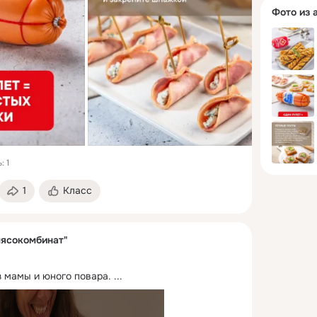
Фото из 
: 1
1
Класс
ясокомбинат"
з мамы и юного повара.
 ...