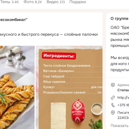
Темы
Фото
Видео
Подарки
3.4K
8.2K
213
Дополнитель
О группе
ясокомбинат"
колонка
ОАО "Бре
мясокомби
вкусного и быстрого перекуса — слоёные палочки 
рынка мя
промышле
Мы всегда
для кого 
продукты 
Качество
формиров
Админ
потреблен
Степа
ориентир
http:/
+375 16
Мы работ
каждый у
Писате
наш комби
224034
открытост
Показать