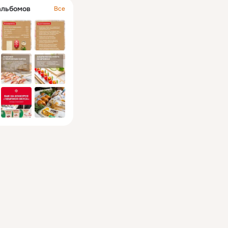
альбомов
Все