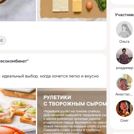
професси
неизменн
качество
Участник
сс
Ольга
ясокомбинат"
владимир
 идеальный выбор, когда хочется легко и вкусно 
Анастасия
Олег