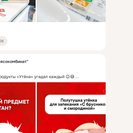
сс
ясокомбинат"
родукты «Утёна» угадал каждый 😉😅
 ...