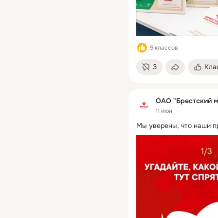
5 классов
3
Кла
ОАО "Брестский м
11 июн
Мы уверены, что наши п