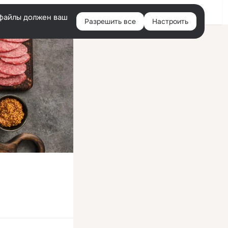
Войти
e-файлы должен ваш
Разрешить все
Настроить
Правая
колонка