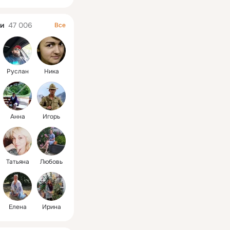
онализм и 
о высокое 
 продуктов.
и
47 006
Все
Руслан
Ника
Анна
Игорь
Татьяна
Любовь
Елена
Ирина