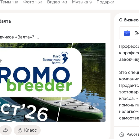
Темы
Фото
Видео
Музыка
Подарки
1.1K
1.6K
143
9
Дополнитель
О бизнес
Валта
колонка
Б
дчиков «Валта»?
 ...
Професси
к профес
заводчику
Это спец
компании
Продактс
зоотовар
класса, -
помочь п
нелегком 
Класс
Работ