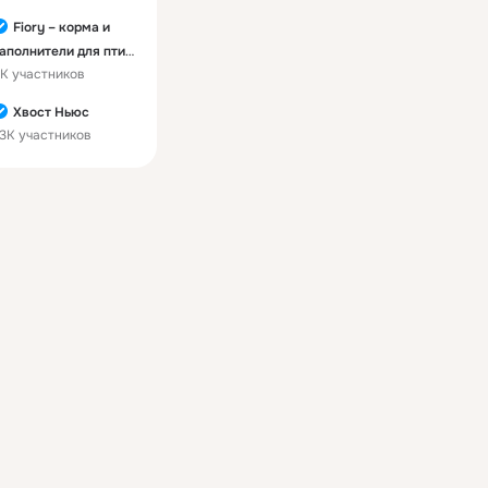
Fiory – корма и
аполнители для птиц
K участников
 грызунов
Хвост Ньюс
3K участников