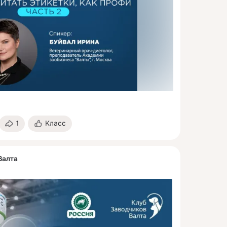
1
Класс
Валта