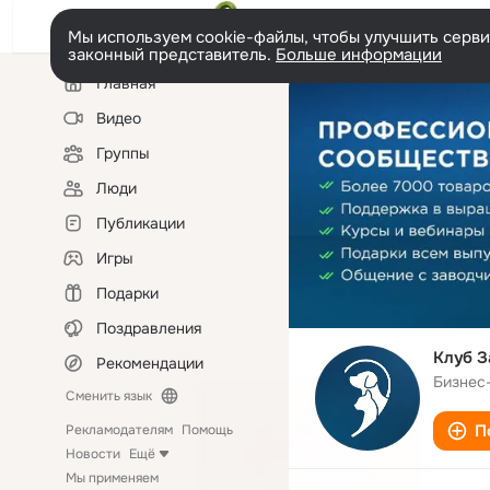
Мы используем cookie-файлы, чтобы улучшить сервис
законный представитель.
Больше информации
Левая
Главная
колонка
Видео
Группы
Люди
Публикации
Игры
Подарки
Поздравления
Клуб З
Рекомендации
Бизнес
Сменить язык
П
Рекламодателям
Помощь
Новости
Ещё
Мы применяем