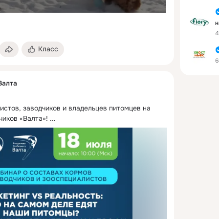
н
4
и
Класс
6
Валта
стов, заводчиков и владельцев питомцев на 
чиков «Валта»!
 ...