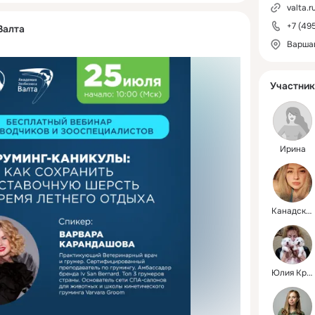
valta.r
+7 (49
Валта
Варшав
Участник
Ирина
Канадский сфинкс
Юлия Крутякова