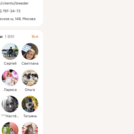
u/clients/breeder
5) 797-34-73
ское ш, 148, Москва
и
1 891
Все
Сергей
Светлана
Лариса
Ольга
***Настёна
Татьяна