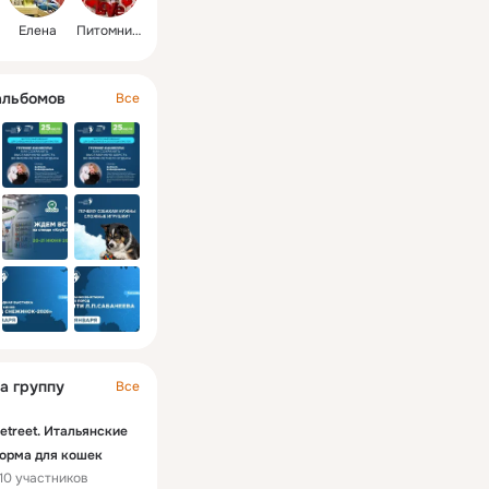
Елена
Питомник МейнКун
альбомов
Все
а группу
Все
etreet. Итальянские
орма для кошек
10 участников