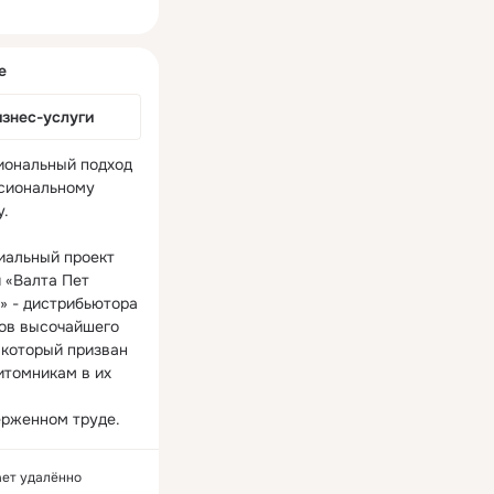
ная
е
изнес-услуги
ональный подход 
сиональному 
.

иальный проект 
 «Валта Пет 
» - дистрибьютора 
ов высочайшего 
 который призван 
итомникам в их 
ает удалённо