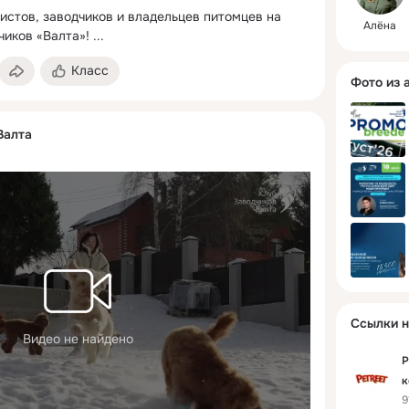
стов, заводчиков и владельцев питомцев на 
Алёна
чиков «Валта»!
 ...
Класс
Фото из 
Валта
Ссылки н
Видео не найдено
P
к
9