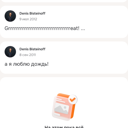
Фид
Denis Bisteinoff
9 июл 2012
Grrrrrrrrrrrrrrrrrrrrrrrrrrrrrrreat!
 ...
Фид
Denis Bisteinoff
8 сен 2011
а я люблю дождь!
На этом пока всё