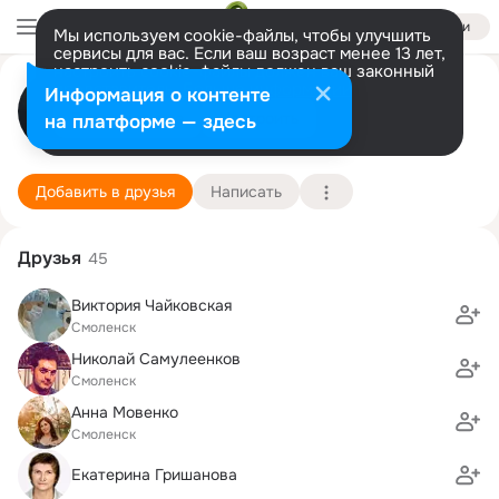
Войти
Мы используем cookie-файлы, чтобы улучшить
сервисы для вас. Если ваш возраст менее 13 лет,
настроить cookie-файлы должен ваш законный
Denis Bisteinoff
представитель.
Больше информации
Информация о контенте
Разрешить все
Настроить
на платформе — здесь
Смоленск
27 апреля (40 лет)
Пржевальская школа
Подробнее
Добавить в друзья
Написать
Друзья
45
Виктория Чайковская
Смоленск
Николай Самулеенков
Смоленск
Анна Мовенко
Смоленск
Екатерина Гришанова