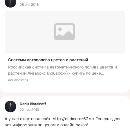
28 окт 2016
Системы автополива цветов и растений
Российская система автоматического полива цветов и
растений Аквабокс (Aquaboxx) - купить по цене
производителя в Москве. Доставка по России.
aquaboxx.ru
Фид
Denis Bisteinoff
22 ноя 2013
А у нас стартовал сайт!
http://dedmoroz67.ru/ Теперь здесь 
вся информация по ценам и онлайн-заказ!
 ...