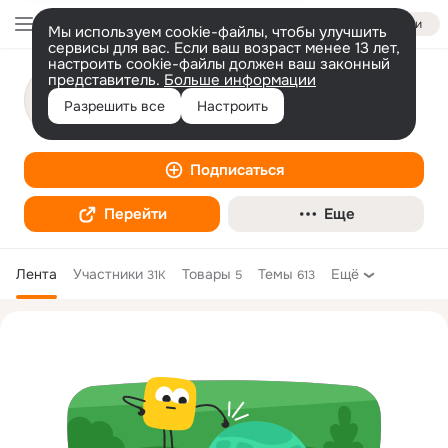
Войти
Мы используем cookie-файлы, чтобы улучшить
сервисы для вас. Если ваш возраст менее 13 лет,
настроить cookie-файлы должен ваш законный
представитель.
МНПК БИОТИКИ - фармацевтическая
Больше информации
компания
Разрешить все
Настроить
Лекарственный препарат
Подписаться
Перейти
Еще
Лента
Участники
Товары
Темы
Ещё
31K
5
613