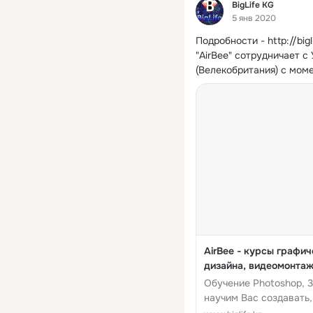
Фид
BigLife KG
5 янв 2020
Подробности -
http://bi
"AirBee" сотрудничает 
(Велекобритания) с моме
AirBee - курсы графич
дизайна, видеомонтажа
Обучение Photoshop, 3D
научим Вас создавать,
логотипы, буклеты, виз