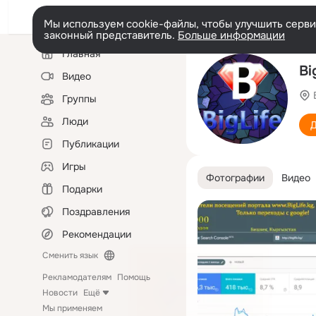
Мы используем cookie-файлы, чтобы улучшить сервис
законный представитель.
Больше информации
Левая
Главная
колонка
Bi
Видео
Группы
Люди
Д
Публикации
Игры
Фотографии
Видео
Подарки
Поздравления
Рекомендации
Сменить язык
Рекламодателям
Помощь
Новости
Ещё
Мы применяем