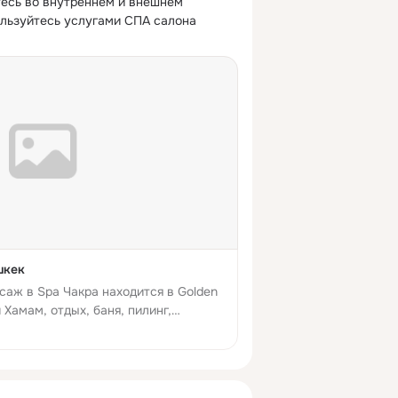
тесь во внутреннем и внешнем 
ользуйтесь услугами СПА салона 
шкек
аж в Spa Чакра находится в Golden
 Хамам, отдых, баня, пилинг,
а проезда, телефон, контакты