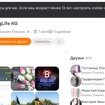
ы для вас. Если ваш возраст менее 13 лет, настроить cooki
Последн
gLife KG
Бишкек (Пишпек, Фрунзе)
7 июля
Подробнее
обавить в друзья
Написать
Друзья
4174
Гостиница (Лю
Бишкек (Пишпек,
Бишкек (Пишпек,
Мери Кей Кар
Бишкек (Пишпек,
Виктория Хван