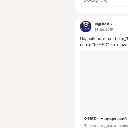
www.biglife.kg
Фид
BigLife KG
14 авг 2019
Подробности на -
http:/
центр “К-MED” - это диа
K-MED - медицинский 
Лечение и диагностик