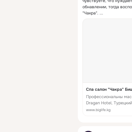
чувствуете, что нуждае
обнавлении, тогда восп
"Чакра".
 ...
Спа салон "Чакра" Би
Профессиональны масс
Dragan Hotel, Турецкий
описание, адрес, карт
www.biglife.kg