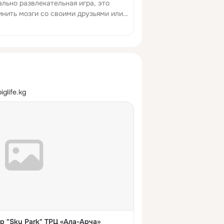
льно развлекательная игра, это
инить мозги со своими друзьями или
 вечер! Фото, видео, описание,
трация, карта проезда, контакты.
glife.kg
р "Sky Park" ТРЦ «Ала-Арча»