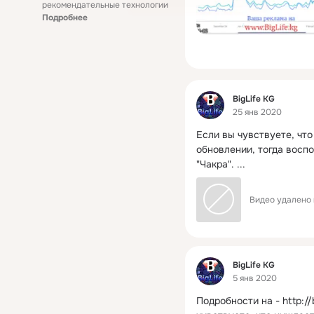
рекомендательные технологии
Подробнее
Фид
BigLife KG
25 янв 2020
Если вы чувствуете, чт
обновлении, тогда восп
"Чакра".
 ...
Видео удалено 
Фид
BigLife KG
5 янв 2020
Подробности на -
http://