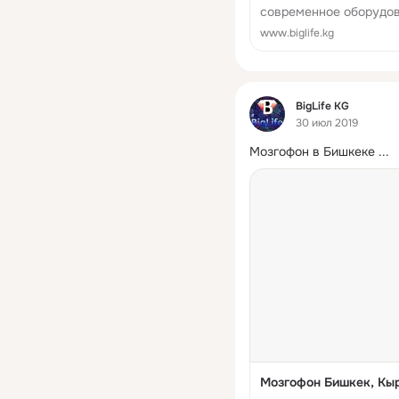
современное оборудова
больница, адрес, как д
www.biglife.kg
время работы, информа
Фид
BigLife KG
30 июл 2019
Мозгофон в Бишкеке
 ...
Мозгофон Бишкек, Кы