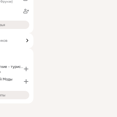
 Фрунзе)
зья
иков
Олюдениз, Фетхие - туристическая информация
в
й Моды
ппы