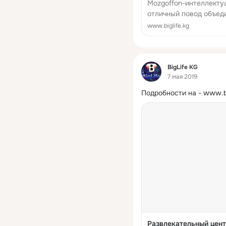
Mozgoffon-интеллектуа
отличный повод объед
знакомыми и скоротать
www.biglife.kg
адрес, телефон, регес
Фид
BigLife KG
7 мая 2019
Подробности на -
www.bi
Развлекательный цент