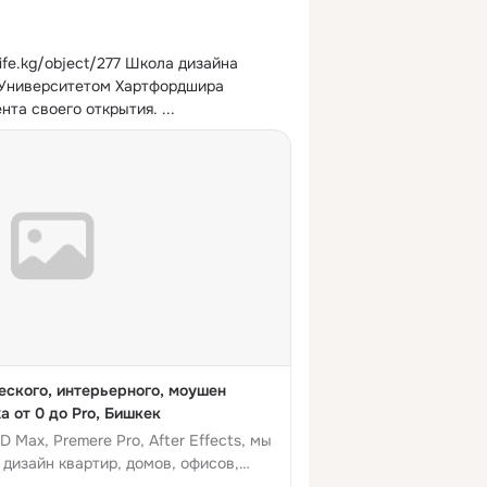
glife.kg/object/277 Школа дизайна 
с Университетом Хартфордшира 
нта своего открытия.
 ...
еского, интерьерного, моушен
 от 0 до Pro, Бишкек
 Max, Premere Pro, After Effects, мы
 дизайн квартир, домов, офисов,
итки, монтаж видео и др. по...