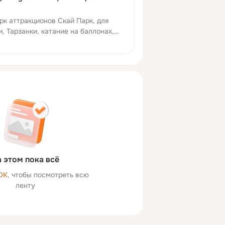
рк аттракционов Скай Парк, для
и, Тарзанки, катание на баллонах,
д , фото, видео, описание, карта
а, Кыргызстан.
 этом пока всё
ОК
, чтобы посмотреть всю
ленту