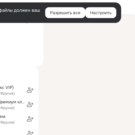
Войти
e-файлы должен ваш
Разрешить все
Настроить
Правая
ий визит: 14 апр 2020
колонка
кс VIP)
 Фрунзе)
Парфюмерия Премиум класса ESSENS
 Фрунзе)
ина
 Фрунзе)