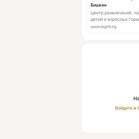
Бишкек
Центр развлечений, па
детей и взрослых Горк
лазанье по сеткам и м.
www.biglife.kg
проезда, телефон, цен
На
Войдите в 