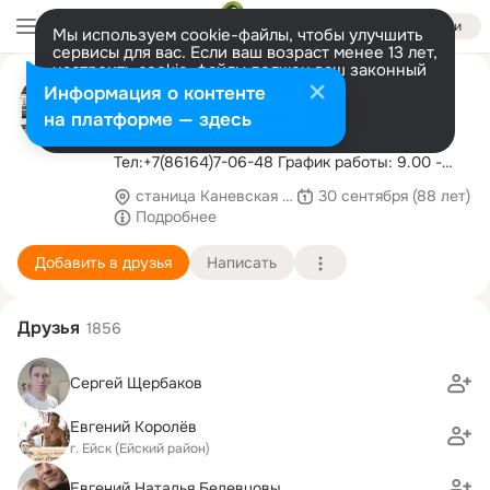
Войти
Мы используем cookie-файлы, чтобы улучшить
сервисы для вас. Если ваш возраст менее 13 лет,
настроить cookie-файлы должен ваш законный
Межпоселенческая Каневская
представитель.
Больше информации
Информация о контенте
библиотека
Разрешить все
Настроить
на платформе — здесь
Адрес: ст. Каневская, ул. Горького,52
Тел:+7(86164)7-06-48 График работы: 9.00 -
18.00 Суббота, воскресенье: 9.00 - 17.00
станица Каневская (Каневский район)
30 сентября (88 лет)
Выходной: понедельник
Подробнее
Добавить в друзья
Написать
Друзья
1856
Сергей Щербаков
Евгений Королёв
г. Ейск (Ейский район)
Евгений Наталья Белевцовы