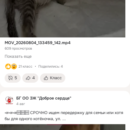
MOV_20260804_133459_142.mp4
609 просмотров
Показать еще
21 класс
Поделились: 4
5
4
Класс
БГ ОО ЗЖ "Доброе сердце"
4 авг
📣📣📣🆘🆘🆘 СРОЧНО ищем передержку для семьи или хотя 
бы для одного котёночка, ул.
 ...