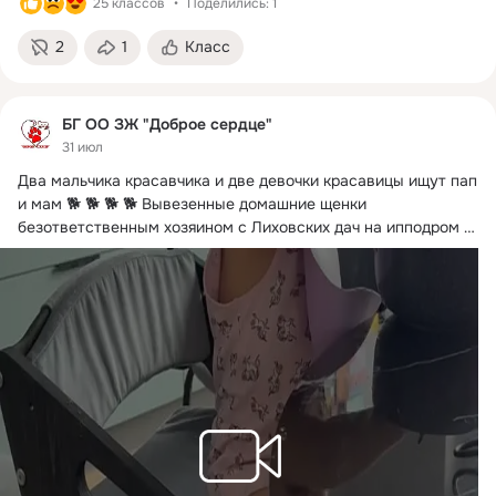
25 классов
Поделились: 1
2
1
Класс
БГ ОО ЗЖ "Доброе сердце"
31 июл
Два мальчика красавчика и две девочки красавицы ищут пап 
и мам 🐕 🐕 🐕 🐕 Вывезенные домашние щенки 
безответственным хозяином с Лиховских дач на ипподром 
ищут надежных хозяев‼️ 🆘 ‼️
 ...