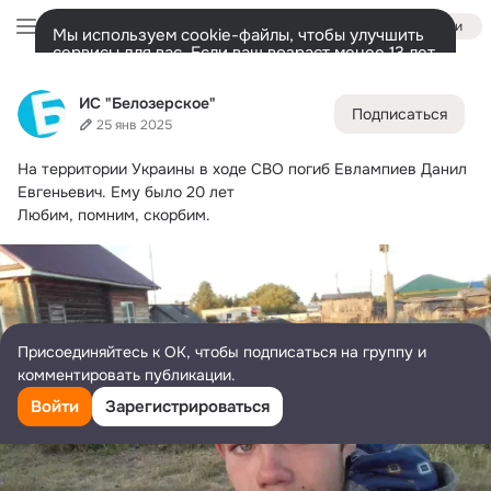
Войти
Мы используем cookie-файлы, чтобы улучшить
сервисы для вас. Если ваш возраст менее 13 лет,
настроить cookie-файлы должен ваш законный
ИС "Белозерское"
представитель.
Больше информации
ИС "Белозерское"
Подписаться
Разрешить все
Настроить
Лента
Участники
Товары
Темы
Ещё
5.8K
3
7K
25 янв 2025
На территории Украины в ходе СВО погиб Евлампиев Данил 
Дополнительная
колонка
Всё
7 073
Обсуждаемые
Евгеньевич.
 Ему было 20 лет
Любим, помним, скорбим.
Присоединяйтесь к ОК, чтобы подписаться на группу и
комментировать публикации.
Войти
Зарегистрироваться