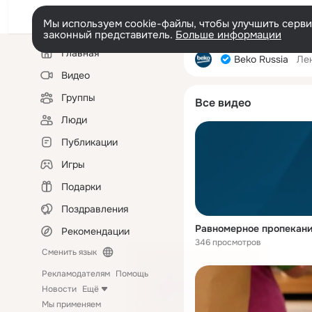
Мы используем cookie-файлы, чтобы улучшить сервис
законный представитель.
Больше информации
Левая
Главная
колонка
Beko Russia
Ле
Видео
Группы
Все видео
Люди
Публикации
Игры
Подарки
Поздравления
Равномерное пропекан
Рекомендации
346 просмотров
Сменить язык
Рекламодателям
Помощь
Новости
Ещё
Мы применяем