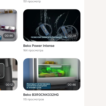
151 просмотр
00:46
00:29
Beko Power Intense
164 просмотра
00:12
00:46
Beko B3R0CNK332HG
115 просмотров