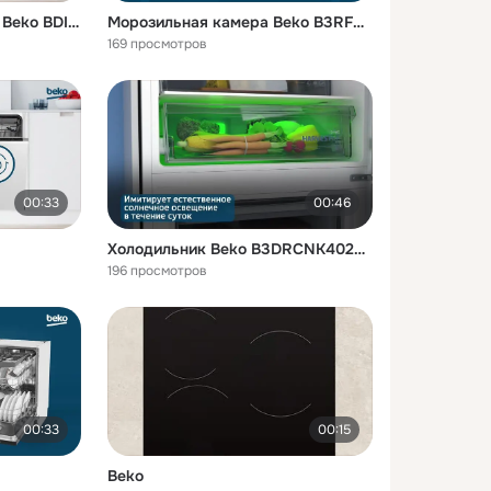
Посудомоечная машина Beko BDIS1W861
Морозильная камера Beko B3RFNK312W
169 просмотров
00:33
00:46
Холодильник Beko B3DRCNK402HW
196 просмотров
00:33
00:15
Beko