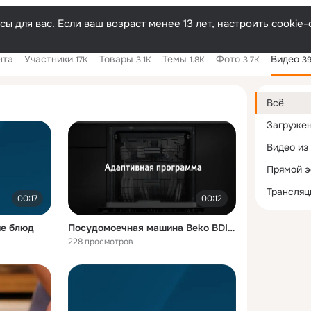
ы для вас. Если ваш возраст менее 13 лет, настроить cooki
нта
Участники
Товары
Темы
Фото
Видео
17K
3.1K
1.8K
3.7K
3
Дополнитель
колонка
Всё
Загруже
Видео из
Прямой 
Трансляц
00:17
00:12
ие блюд
Посудомоечная машина Beko BDIN38531AF
228 просмотров