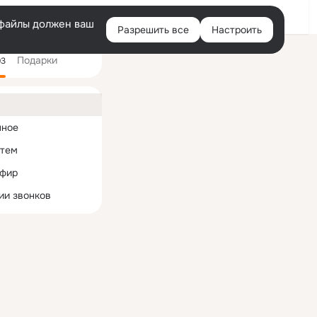
Войти
e-файлы должен ваш
Разрешить все
Настроить
Правая
Подарки
колонка
93
ная
нное
 тем
эфир
ии звонков