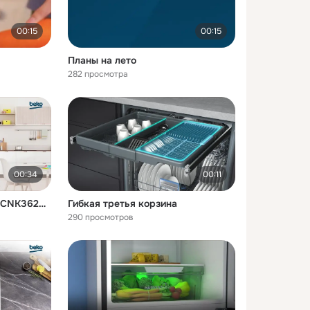
00:15
00:15
Планы на лето
282 просмотра
00:34
00:11
Холодильник Beko B3R0CNK362HG
Гибкая третья корзина
290 просмотров