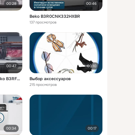
00:28
00:46
Beko B3R0CNK332HXBR
137 просмотров
00:47
00:10
Морозильная камера Beko B3RFNK312W
Выбор аксессуаров
215 просмотров
00:34
00:17