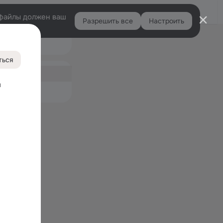
Войти
e-файлы должен ваш
Разрешить все
Настроить
Правая
Подарки
колонка
1
ться
ная
2
 
емые