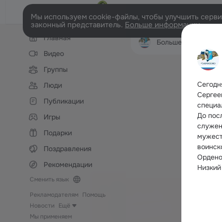
Мы используем cookie-файлы, чтобы улучшить сервис
законный представитель.
Больше информации
Левая
Главная
колонка
Большечерниговск
Видео
Группы
Сегодн
Люди
Сергее
Публикации
специа
До пос
Игры
служен
Подарки
мужест
воинск
Поздравления
Ордено
Рекомендации
Низкий
Сменить язык
Рекламодателям
Помощь
Новости
Ещё
Мы применяем