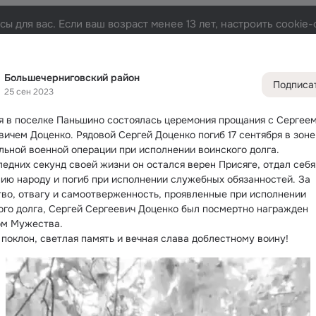
ы для вас. Если ваш возраст менее 13 лет, настроить cooki
ий район
Лента
Участники
Темы
Фото
Видео
1.6K
9.3K
18K
96
Большечерниговский район
Подписа
25 сен 2023
Дополнитель
колонка
Всё
9 37
я в поселке Паньшино состоялась церемония прощания с Сергеем
Обсужда
вичем Доценко.
 Рядовой Сергей Доценко погиб 17 сентября в зоне 
льной военной операции при исполнении воинского долга.
ледних секунд своей жизни он остался верен Присяге, отдал себя 
ию народу и погиб при исполнении служебных обязанностей. За 
во, отвагу и самоотверженность, проявленные при исполнении 
ого долга, Сергей Сергеевич Доценко был посмертно награжден 
м Мужества.
 поклон, светлая память и вечная слава доблестному воину!