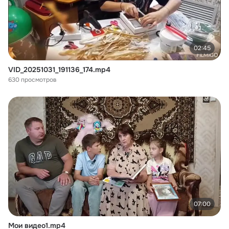
02:45
VID_20251031_191136_174.mp4
630 просмотров
07:00
Мои видео1.mp4