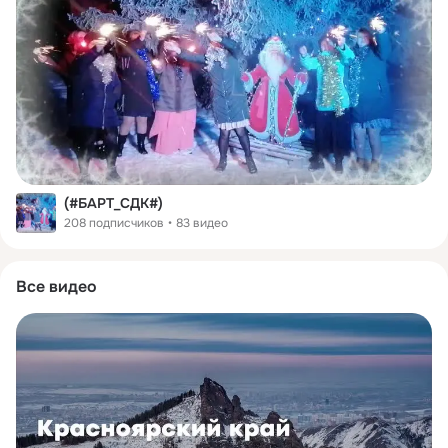
(#БАРТ_СДК#)
208 подписчиков
83 видео
Все видео