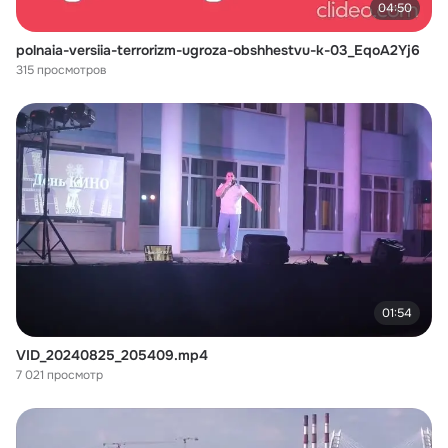
04:50
polnaia-versiia-terrorizm-ugroza-obshhestvu-k-03_EqoA2Yj6
315 просмотров
01:54
VID_20240825_205409.mp4
7 021 просмотр