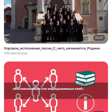
02:27
Хоровое_исполнение_песни_С_чего_начинается_Родина
339 просмотров