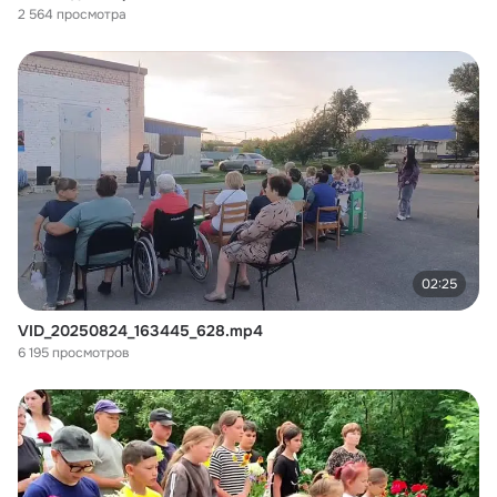
2 564 просмотра
02:25
VID_20250824_163445_628.mp4
6 195 просмотров