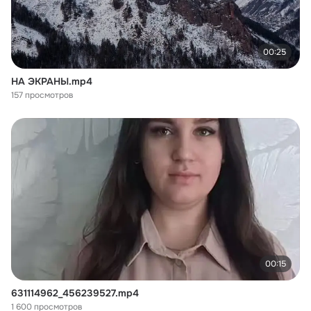
00:25
НА ЭКРАНЫ.mp4
157 просмотров
00:15
631114962_456239527.mp4
1 600 просмотров