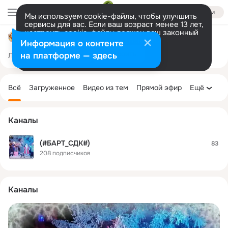
Войти
Мы используем cookie-файлы, чтобы улучшить
сервисы для вас. Если ваш возраст менее 13 лет,
настроить cookie-файлы должен ваш законный
Бартеневский СДК
представитель.
Больше информации
Информация о контенте
Разрешить все
Настроить
на платформе — здесь
Лента
Участники
Темы
Фото
Ещё
672
1K
3.5K
Дополнительная
колонка
Всё
Загруженное
Видео из тем
Прямой эфир
Ещё
Каналы
(#БАРТ_СДК#)
83
208 подписчиков
Каналы