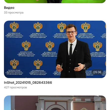
Видео
33 просмотра
05:36
InShot_20241015_082643366
427 просмотров