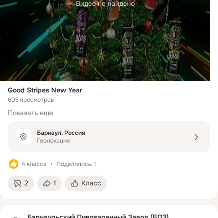
Видео не найдено
Good Stripes New Year
605 просмотров
Показать еще
Барнаул, Россия
Геолокация
4 класса
Поделились: 1
2
1
Класс
Барнаульский Пивоваренный Завод (БПЗ)