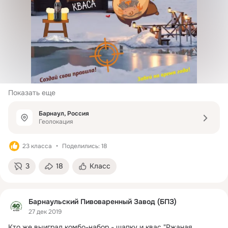
Показать еще
Барнаул, Россия
Геолокация
23 класса
Поделились: 18
3
18
Класс
Барнаульский Пивоваренный Завод (БПЗ)
27 дек 2019
Кто же выиграл комбо-набор - шапку и квас "Ржаная 