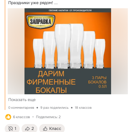
Праздники уже рядом!
 ...
Показать еще
0 комментариев
9 раз поделились
18 классов
6 классов
Поделились: 2
1
2
Класс