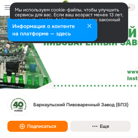
Войти
Мы используем cookie-файлы, чтобы улучшить
сервисы для вас. Если ваш возраст менее 13 лет,
настроить cookie-файлы должен ваш законный
представитель.
Больше информации
Информация о контенте
Разрешить все
Настроить
на платформе — здесь
Барнаульский Пивоваренный Завод (БПЗ)
Подписаться
Еще