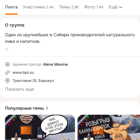
Лента
Участники
Темы
Фото
Ещё
2.4K
2.9K
7.4K
Дополнительная
О группе
колонка
Один из крупнейших в Сибири производителей натурального 
пива и напитков. 

Современное и мощное предприятие, радующее вас только 
натуральными продуктами

Администратор:
Alena Vdovina
www.bpz.su
Только для вас 25 сортов пива, квас, лимонады, вода и 
холодный чай

Трактовая 35, Барнаул
Показать еще
ЧРЕЗМЕРНОЕ УПОТРЕБЛЕНИЕ АЛКОГОЛЯ ВРЕДИТ 
ВАШЕМУ ЗДОРОВЬЮ
Популярные темы