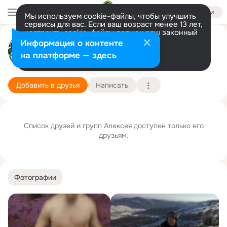
Войти
Мы используем cookie-файлы, чтобы улучшить
сервисы для вас. Если ваш возраст менее 13 лет,
настроить cookie-файлы должен ваш законный
представитель.
Больше информации
Алексей Баранов
Информация о контенте
Разрешить все
Настроить
на платформе — здесь
Новосибирск
29 мая
Подробнее
Добавить в друзья
Написать
Список друзей и групп Алексея доступен только его
друзьям.
Фотографии