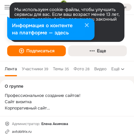
Войти
Мы используем cookie-файлы, чтобы улучшить
сервисы для вас. Если ваш возраст менее 13 лет,
настроить cookie-файлы должен ваш законный
представитель.
Больше информации
Информация о контенте
Создание сайтов AvtoBitrix
Разрешить все
Настроить
на платформе — здесь
Подписаться
Еще
Лента
Участники
Темы
Фото
Видео
Ещё
39
35
28
Дополнительная
О группе
колонка
Профессиональное создание сайтов!

Сайт визитка

Корпоративный сайт

Сайт каталог

Интернет магазин

Администратор:
Елена Акимова
Лендинг
avtobitrix.ru