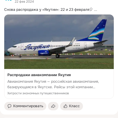
22 фев 2024
Снова распродажа у «Якутии»: 22 и 23 февраля🎈
 ...
Распродажи авиакомпании Якутия
Авиакомпания Якутия — российская авиакомпания,
базирующаяся в Якутске. Рейсы этой компании
связывает Республику Саха и другие города России, а
Хитрости экономных путешественников
также
Комментировать
Класс