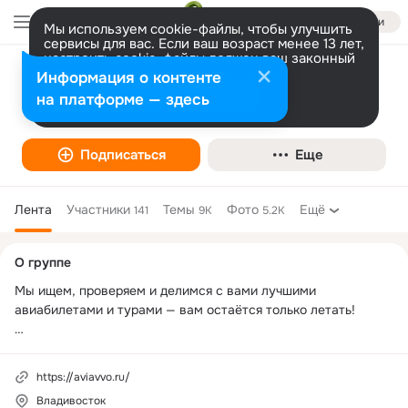
Войти
Мы используем cookie-файлы, чтобы улучшить
сервисы для вас. Если ваш возраст менее 13 лет,
настроить cookie-файлы должен ваш законный
представитель.
Больше информации
Информация о контенте
Дешёвые авиабилеты и туры из
Разрешить все
Настроить
на платформе — здесь
Владивостока (VVO)
Подписаться
Еще
Лента
Участники
Темы
Фото
Ещё
141
9K
5.2K
Дополнительная
О группе
колонка
Мы ищем, проверяем и делимся с вами лучшими 
авиабилетами и турами — вам остаётся только летать!

— Самые-самые дешёвые авиабилеты ✈️

— Горящие и выгодные туры 🔥

https://aviavvo.ru/
— Скидки, акции и распродажи 💯

Владивосток
— Лайфхаки для путешественников ⛱
