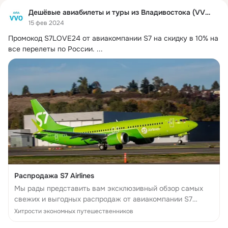
Дешёвые авиабилеты и туры из Владивостока (VVO)
15 фев 2024
Промокод S7LOVE24 от авиакомпании S7 на скидку в 10% на 
все перелеты по России.
 ...
Распродажа S7 Airlines
Мы рады представить вам эксклюзивный обзор самых
свежих и выгодных распродаж от авиакомпании S7
Airlines. Готовьтесь к невероятным приключениям по
Хитрости экономных путешественников
всему