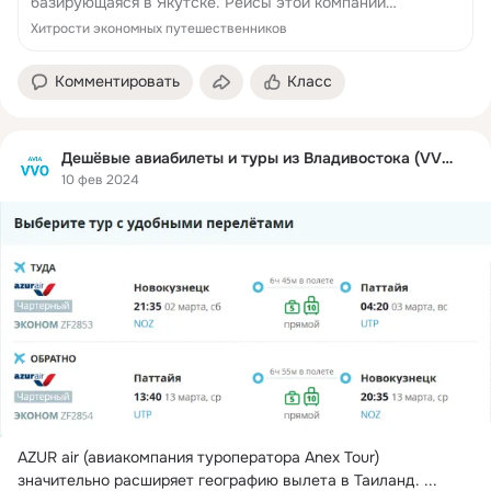
базирующаяся в Якутске. Рейсы этой компании
связывает Республику Саха и другие города России, а
Хитрости экономных путешественников
также
Комментировать
Класс
Дешёвые авиабилеты и туры из Владивостока (VVO)
10 фев 2024
AZUR air (авиакомпания туроператора Anex Tour) 
значительно расширяет географию вылета в Таиланд.
 ...