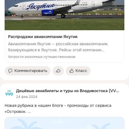
Распродажи авиакомпании Якутия
Авиакомпания Якутия — российская авиакомпания,
базирующаяся в Якутске. Рейсы этой компании
связывает Республику Саха и другие города России, а
Хитрости экономных путешественников
также
Комментировать
Класс
Дешёвые авиабилеты и туры из Владивостока (VVO)
24 фев 2024
Новая рубрика в нашем блоге - промокоды от сервиса 
«‎Островок.
 ...