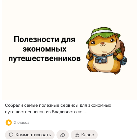
🚌 Транспорт: — автобусы и
поезда okl.lt/1myQsN —
попутки okl.lt/1myQtk —
аренда машин okl.lt/1myQtR
🛂 Визы: — Шенген
https://avia.tips/visa/schen
n/ — Япония
https://avia.tips/visa/japan/
📌 Полный список
полезностей ищите у нас в
блоге:
https://aviavvo.ru/poleznost
Собрали самые полезные сервисы для экономных 
путешественников из Владивостока:
 ...
2 класса
Комментировать
Класс