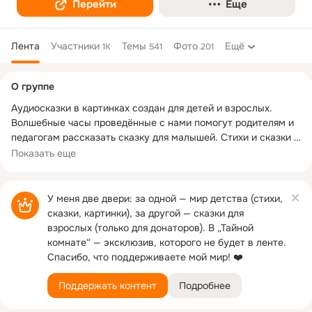
Перейти
Еще
Лента
Участники
Темы
Фото
Ещё
1K
541
201
Дополнительная
О группе
колонка
Аудиосказки в картинках создан для детей и взрослых. 
Волшебные часы проведённые с нами помогут родителям и 
педагогам рассказать сказку для малышей. Стихи и сказки 
на ночь превратятся в сундучок историй, ребёнок будет 
Показать еще
накапливать их в памяти. 

Татьяна Сухих прочитает потешки, сезонные стихи, русские 
У меня две двери: за одной — мир детства (стихи,
и зарубежные сказки, такие, как Маша и медведь, Морозко, 
сказки, картинки), за другой — сказки для
сказки о животных, Малыш и Карлсон, Бременские 
взрослых (только для донаторов). В „Тайной
музыканты, Снежная королева, Гадкий утёнок, Дюймовочка. 
комнате“ — эксклюзив, которого не будет в ленте.
Вспомним сказки А.С.Пушкина - Сказка о золотом петушке, 
Спасибо, что поддерживаете мой мир! ❤️
Сказка о царе Салтане...  А также всеми любимые сказки К. 
Чуковского - Краденое солнце, Мойдодыр, Федорино горе и 
Поддержать контент
Подробнее
многие другие.
