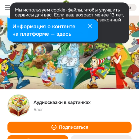
Войти
Мы используем cookie-файлы, чтобы улучшить
сервисы для вас. Если ваш возраст менее 13 лет,
настроить cookie-файлы должен ваш законный
представитель.
Больше информации
Информация о контенте
Разрешить все
Настроить
на платформе — здесь
Аудиосказки в картинках
Блог
Подписаться