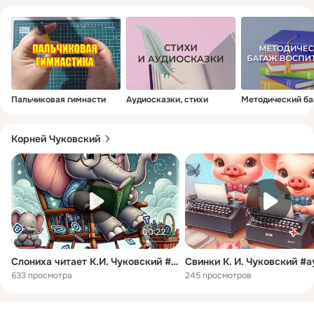
Вы побываете в гостях у сказки!
Пальчиковая гимнасти
Аудиосказки, стихи
Методический б
Корней Чуковский
00:22
Слониха читает К.И. Чуковский #аудиосказкивкартинках
633 просмотра
245 просмотров