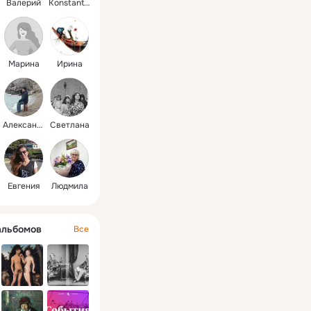
Валерий
Konstantin
Марина
Ирина
Александр
Светлана
Евгения
Людмила
альбомов
Все