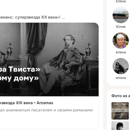
Елена
ккенс: суперзвезда XIX века»!
 ...
Юлия
елена
илона
Фото из 
звезда XIX века • Arzamas
тал знаменитым писателем и своими романами