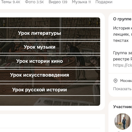
Темы
Фото
Видео
Музыка
Подарки
9.4K
3.5K
139
11
Дополнитель
О группе
колонка
История к
лекциях, 
текстах

Группа з
https://c
Москв
Показать
Участник