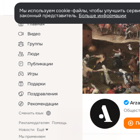
Мы используем cookie-файлы, чтобы улучшить сервис
законный представитель.
Больше информации
Левая
Главная
колонка
Видео
Группы
Люди
Публикации
Игры
Подарки
Поздравления
Arz
Рекомендации
Общест
Сменить язык
П
Рекламодателям
Помощь
Новости
Ещё
Мы применяем