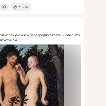
Класс
оявилось учение о первородном грехе — само это 
вгустином.
 ...