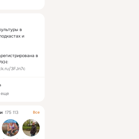
ная
ультуры в 
подкастах и 
арегистрирована в 
реестре РКН: 
lck.ru/3FJn7c
а
 еще
и
175 113
Все