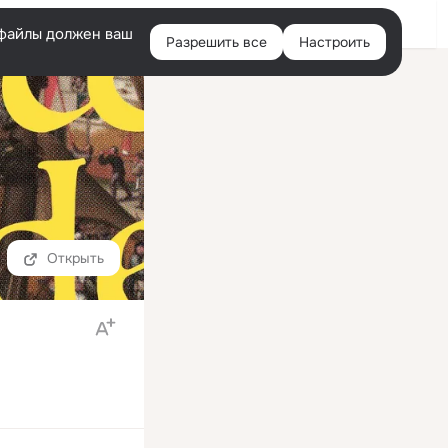
Войти
e-файлы должен ваш
Разрешить все
Настроить
Правая
колонка
Открыть