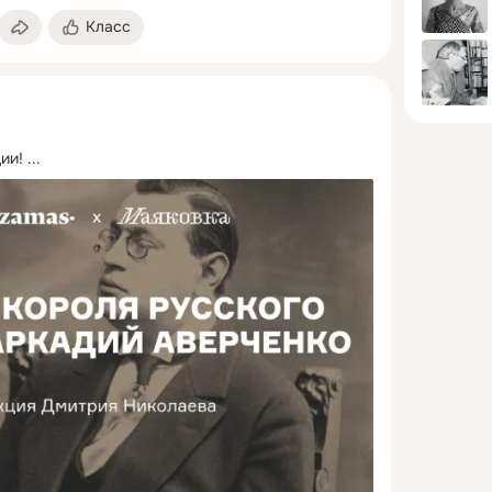
Класс
ии!
 ...