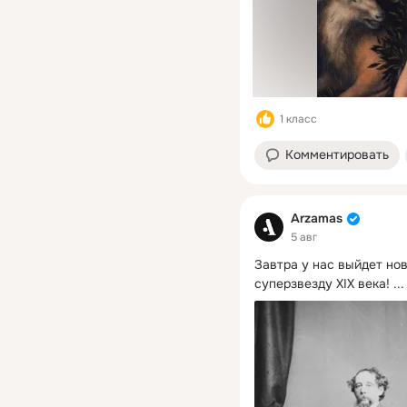
1 класс
Комментировать
Arzamas
5 авг
Завтра у нас выйдет но
суперзвезду XIX века!
 ...