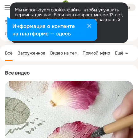
Войти
Мы используем cookie-файлы, чтобы улучшить
сервисы для вас. Если ваш возраст менее 13 лет,
настроить cookie-файлы должен ваш законный
Арт галерея
представитель.
Больше информации
Информация о контенте
Разрешить все
Настроить
на платформе — здесь
Лента
Участники
Темы
Фото
Ещё
40K
24K
174K
Дополнительная
колонка
Всё
Загруженное
Видео из тем
Прямой эфир
Ещё
Все видео