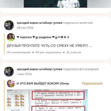
Фид
аркадий вирон штайнер гулиев
поделился заметкой
28 сен 2014
❤ лерочка ❤ ஐ шадрина ❤ ஐ ✉ ✪ ★ ☆
ДРУЗЬЯ ПРОЧТИТЕ ЧУТЬ СО СМЕХУ НЕ УМЕР!!!
 ...
40 комментариев
69 раз поделились
2K классов
Фид
аркадий вирон штайнер гулиев
поделился фотографией
1 июл 2014
Подписаться
И ЭТО ВАМ ВЫЙДЕТ БОКОМ! Юмор