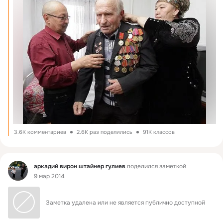
3.6K комментариев
2.6K раз поделились
91K классов
Фид
аркадий вирон штайнер гулиев
поделился заметкой
9 мар 2014
Заметка удалена или не является публично доступной