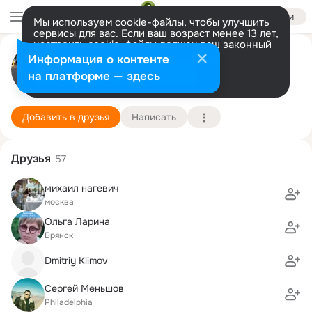
Войти
Мы используем cookie-файлы, чтобы улучшить
сервисы для вас. Если ваш возраст менее 13 лет,
настроить cookie-файлы должен ваш законный
представитель.
Больше информации
аркадий вирон штайнер гулиев
Информация о контенте
Разрешить все
Настроить
на платформе — здесь
philadelphia
2 июня
Подробнее
Добавить в друзья
Написать
Друзья
57
михаил нагевич
москва
Ольга Ларина
Брянск
Dmitriy Klimov
Сергей Меньшов
Philadelphia