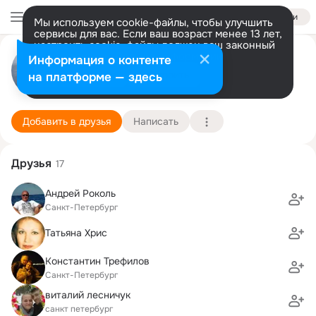
Войти
Мы используем cookie-файлы, чтобы улучшить
сервисы для вас. Если ваш возраст менее 13 лет,
настроить cookie-файлы должен ваш законный
Аркадий Павлов
представитель.
Больше информации
Информация о контенте
Разрешить все
Настроить
на платформе — здесь
Санкт-Петербург
16 мая (60 лет)
Подробнее
Добавить в друзья
Написать
Друзья
17
Андрей Роколь
Санкт-Петербург
Татьяна Хрис
Константин Трефилов
Санкт-Петербург
виталий лесничук
санкт петербург