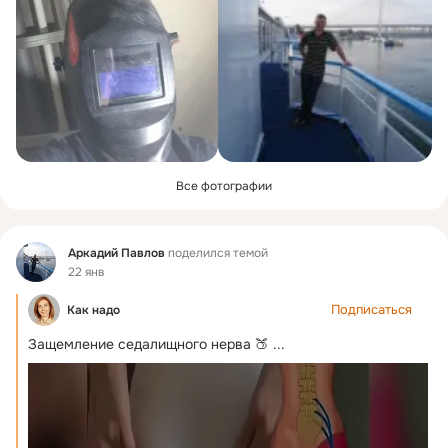
Все фотографии
Фид
Аркадий Павлов
поделился темой
22 янв
Подписаться
Как надо
Защемление седалищного нерва 🍑
 ...