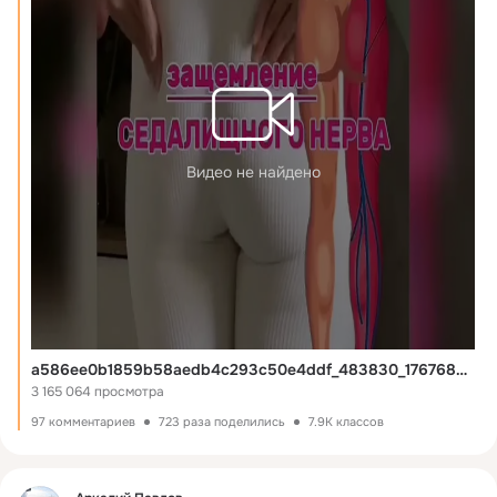
Видео не найдено
a586ee0b1859b58aedb4c293c50e4ddf_483830_1767689599
3 165 064 просмотра
97 комментариев
723 раза поделились
7.9K классов
Фид