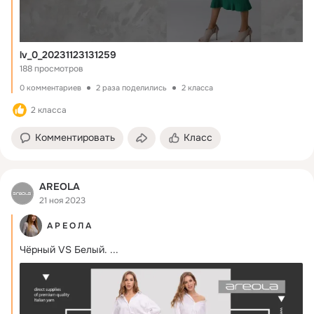
lv_0_20231123131259
188 просмотров
0 комментариев
2 раза поделились
2 класса
2 класса
Комментировать
Класс
AREOLA
21 ноя 2023
А Р Е О Л А
Чёрный VS Белый.
 ...