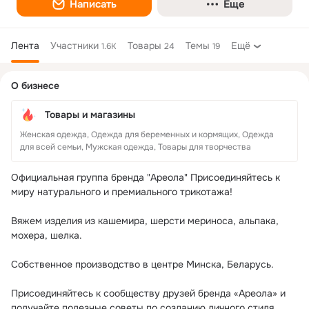
Написать
Еще
Лента
Участники
Товары
Темы
Ещё
1.6K
24
19
Дополнительная
О бизнесе
колонка
Товары и магазины
Женская одежда, Одежда для беременных и кормящих, Одежда
для всей семьи, Мужская одежда, Товары для творчества
Официальная группа бренда "Ареола" Присоединяйтесь к 
миру натурального и премиального трикотажа!

Вяжем изделия из кашемира, шерсти мериноса, альпака, 
мохера, шелка.

Собственное производство в центре Минска, Беларусь.

Присоединяйтесь к сообществу друзей бренда «Ареола» и 
получайте полезные советы по созданию личного стиля, 