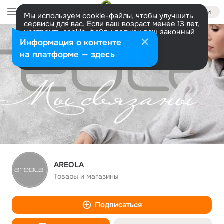
Войти
Мы используем cookie-файлы, чтобы улучшить
сервисы для вас. Если ваш возраст менее 13 лет,
настроить cookie-файлы должен ваш законный
представитель.
Больше информации
Информация о контенте
Разрешить все
Настроить
на платформе — здесь
AREOLA
Товары и магазины
Подписаться