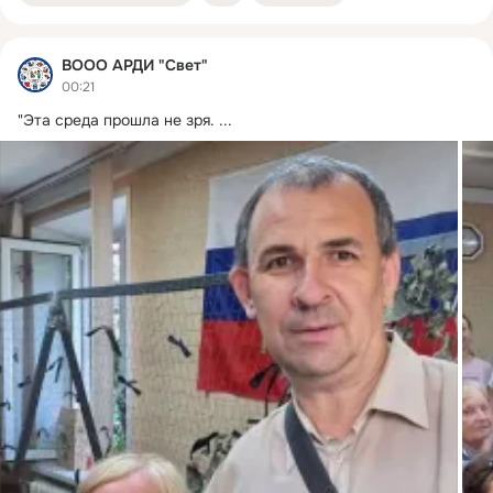
ВООО АРДИ "Свет"
00:21
"Эта среда прошла не зря.
 ...