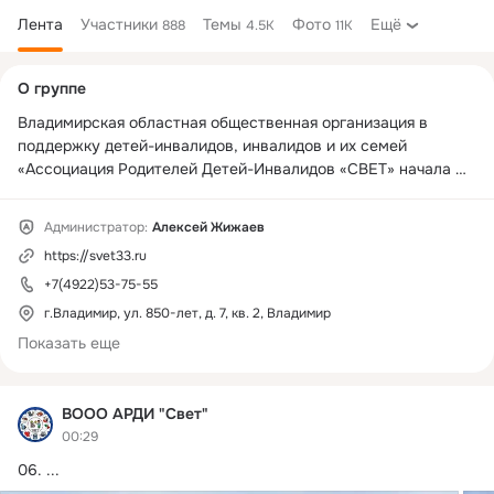
Лента
Участники
Темы
Фото
Ещё
888
4.5K
11K
Дополнительная
О группе
колонка
Владимирская областная общественная организация в 
поддержку детей-инвалидов, инвалидов и их семей 
«Ассоциация Родителей Детей-Инвалидов «СВЕТ» начала 
работать с 1 сентября 1995 года, была создана родителями, 
воспитывающими детей с ограниченными возможностями.

Администратор:
Алексей Жижаев
В нашу организацию объединились родители, у которых дети 
https://svet33.ru
имеют различные заболевания: сахарный диабет, 
заболевание крови, внутренних органов, ДЦП, синдром 
+7(4922)53-75-55
Дауна и др. А началось все с объединения родителей, у 
г.Владимир, ул. 850-лет, д. 7, кв. 2, Владимир
которых дети были признаны «необучаемыми».

Показать еще
Наш сайт 
www.svet33.ru
ВООО АРДИ "Свет"
00:29
06.
 ...