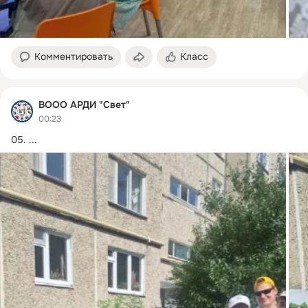
Комментировать
Класс
ВООО АРДИ "Свет"
00:23
05.
 ...