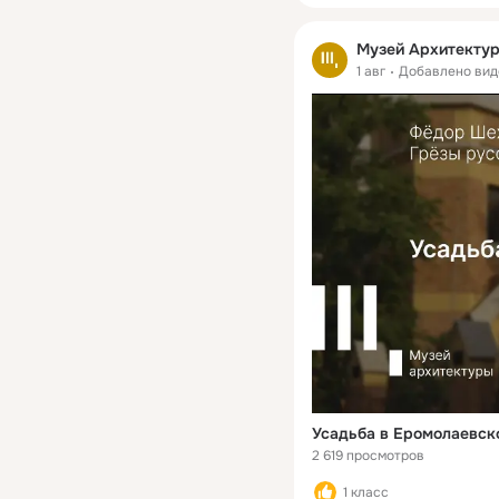
Музей Архитекту
1 авг
Добавлено вид
Усадьба в Еромолаевск
2 619 просмотров
1 класс