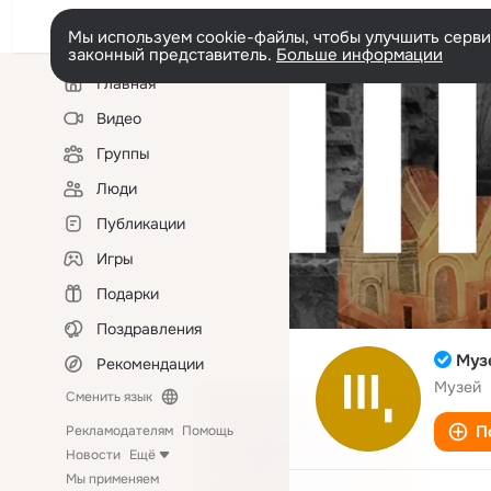
Мы используем cookie-файлы, чтобы улучшить сервис
законный представитель.
Больше информации
Левая
Главная
колонка
Видео
Группы
Люди
Публикации
Игры
Подарки
Поздравления
Муз
Рекомендации
Музей
Сменить язык
П
Рекламодателям
Помощь
Новости
Ещё
Мы применяем