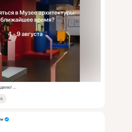
делю!
 ...
сс
ры