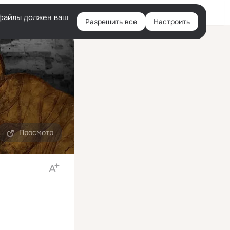
Войти
e-файлы должен ваш
Разрешить все
Настроить
Правая
колонка
Просмотр