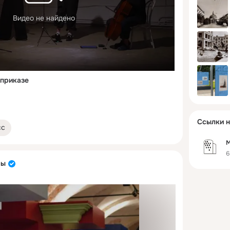
Видео не найдено
 приказе
Ссылки н
сс
М
6
ры