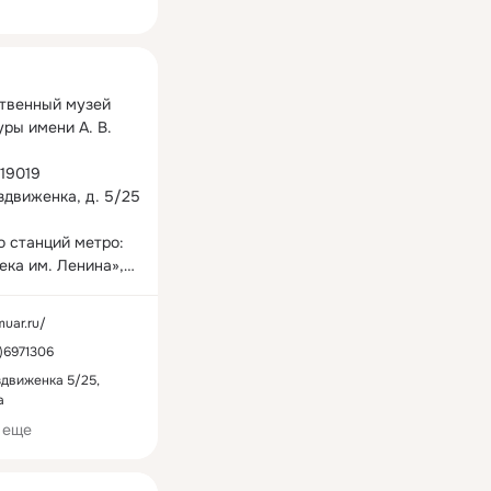
ная
твенный музей 
ры имени А. В. 
19019

движенка, д. 5/25

 станций метро:

ка им. Ленина»,

дровский сад», 
я»

muar.ru/
)6971306
ты: 

ной

здвиженка 5/25,
а
:00 - 21:00

, Вс: 11:00 - 20:00

 еще
крывается за 30 