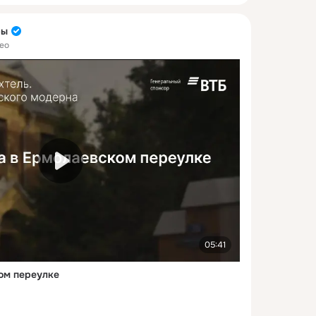
ры
ео
05:41
ом переулке