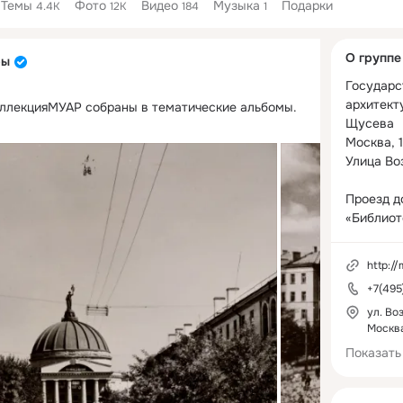
Темы
Фото
Видео
Музыка
Подарки
4.4K
12K
184
1
Дополнитель
О группе
ры
колонка
Государс
архитекту
оллекцияМУАР собраны в тематические альбомы.
Щусева 

Москва, 1
Улица Воз
Проезд до
«Библиоте
«Алексан
«Арбатска
http://
+7(495
Часы рабо
Пн выход
ул. Во
Москв
Вт, Чт: 13
Ср, Пт, Сб
Показать
Касса за