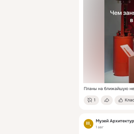
Планы на ближайшую не
1
Кла
Музей Архитекту
1 авг