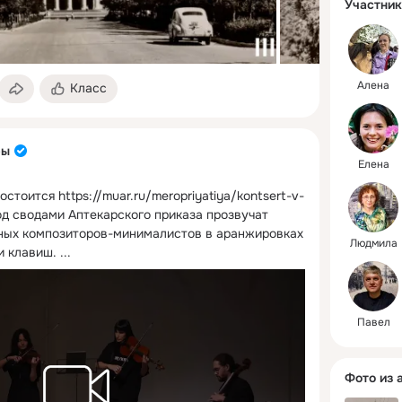
минут до 
Участник
дня. 

Входные 
Стоимост
Алена
Класс
Льготный 
Стоимост
ры
билета по
Елена
Стоимост
экскурси
состоится
https://muar.ru/meropriyatiya/kontsert-v-
музею - 2
под сводами Аптекарского приказа прозвучат 
ных композиторов-минималистов в аранжировках 
Людмила
В музее 
и клавиш.
 ...
магазин и
Павел
https://w
et/67d01
3eb
Фото из 