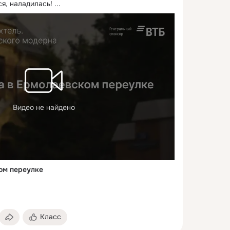
я, наладилась!
 ...
Видео не найдено
ом переулке
Класс