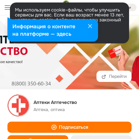
Войти
Мы используем cookie-файлы, чтобы улучшить
сервисы для вас. Если ваш возраст менее 13 лет,
настроить cookie-файлы должен ваш законный
представитель.
Больше информации
Информация о контенте
Разрешить все
Настроить
на платформе — здесь
Перейти
Аптеки Аптечество
Аптека, оптика
Подписаться