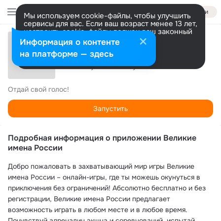
Войти
Мы используем cookie-файлы, чтобы улучшить
сервисы для вас. Если ваш возраст менее 13 лет,
настроить cookie-файлы должен ваш законный
4.5
представитель.
Больше информации
Информация о контенте
Великие имена России
Разрешить все
Настроить
на платформе — здесь
368 025 уже используют
Отдай свой голос!
Запустить
Подробная информация о приложении Великие
имена России
Добро пожаловать в захватывающий мир игры Великие
имена России – онлайн-игры, где ты можешь окунуться в
приключения без ограничений! Абсолютно бесплатно и без
регистрации, Великие имена России предлагает
возможность играть в любом месте и в любое время.
Почувствуй адреналин экшна и соревнований, испытай