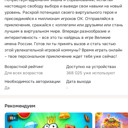
настоящую свободу выбора и выведи свои навыки на новый
уровень. Раскрой потенциал своего виртуального героя и
присоединяйся к миллионам игроков ОК. Отправляйся в
приключения, сражайся с коллегами или друзьями или стань
лучшим в виртуальном мире. Впереди разнообразие и
интерактивность – все это ты найдешь в игре Великие
имена России. Готов ли ты принять вызов и стать частью
этой увлекательной игровой коммуны? Время играть онлайн
– твое персональное приключение ждет тебя уже сейчас!
Возрастной рейтинг
Доступно на устройствах
Для всех возрастов
368 025 уже используют
Необходимость авторизации
Дата выхода
Да
-
Рекомендуем
18+