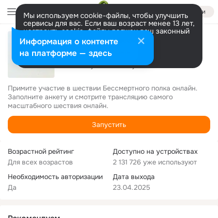
Войти
Мы используем cookie-файлы, чтобы улучшить
сервисы для вас. Если ваш возраст менее 13 лет,
настроить cookie-файлы должен ваш законный
4.0
представитель.
Больше информации
Информация о контенте
Бессмертный полк онлайн
Разрешить все
Настроить
на платформе — здесь
2 131 726 уже используют
Примите участие в шествии Бессмертного полка онлайн. 
Заполните анкету и смотрите трансляцию самого 
масштабного шествия онлайн.
Запустить
Возрастной рейтинг
Доступно на устройствах
Для всех возрастов
2 131 726 уже используют
Необходимость авторизации
Дата выхода
Да
23.04.2025