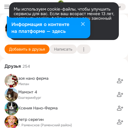
Войти
Мы используем cookie-файлы, чтобы улучшить
сервисы для вас. Если ваш возраст менее 13 лет,
настроить cookie-файлы должен ваш законный
Анвар Ахметов
представитель.
Больше информации
Информация о контенте
Разрешить все
Настроить
на платформе — здесь
Рудный
11 ноября (44 года)
Качарская школа
Подробнее
Добавить в друзья
Написать
Друзья
254
зоя нано ферма
Милан
Мамонт 4
Екатеринбург
Ксения Нано-Ферма
петр серегин
г. Раменское (Раменский район)