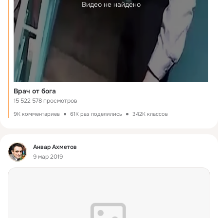
Видео не найдено
Врач от бога
15 522 578 просмотров
9K комментариев
61K раз поделились
342K классов
Фид
Анвар Ахметов
9 мар 2019