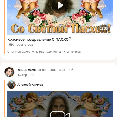
02:38
Красивое поздравление С ПАСХОЙ!
1 510 просмотров
0 комментариев
12 раз поделились
24 класса
Фид
Анвар Ахметов
поделился заметкой
16 апр 2017
Алексей Климов