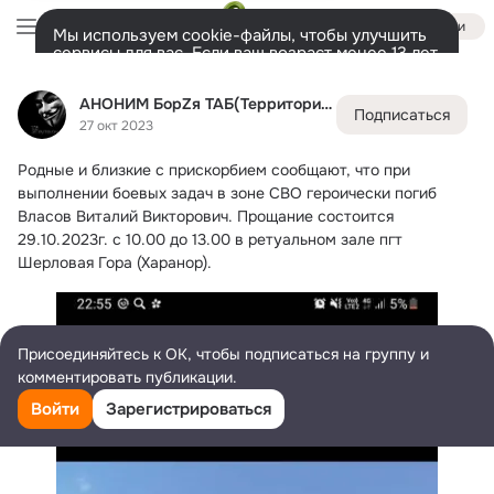
Войти
Мы используем cookie-файлы, чтобы улучшить
сервисы для вас. Если ваш возраст менее 13 лет,
настроить cookie-файлы должен ваш законный
АНОНИМ БорZя ТАБ(Территория Анонимной БорZи)
представитель.
Больше информации
АНОНИМ БорZя ТАБ(Территория Анонимной БорZи)
Подписаться
Разрешить все
Настроить
Лента
Участники
Темы
Фото
Ещё
22K
29K
18K
27 окт 2023
Родные и близкие с прискорбием сообщают, что при 
Дополнительная
колонка
Всё
29 531
Обсуждаемые
выполнении боевых задач в зоне СВО героически погиб 
Власов Виталий Викторович.
 Прощание состоится 
29.10.2023г. с 10.00 до 13.00 в ретуальном зале пгт 
Шерловая Гора (Харанор).
Присоединяйтесь к ОК, чтобы подписаться на группу и
комментировать публикации.
Войти
Зарегистрироваться