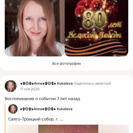
Все фотографии
Фид
๑۩۞۩๑Anna๑۩۞۩๑ Kukoleva
поделилась заметкой
17 ноя 2025
Воспоминание о событии 7 лет назад
๑۩۞۩๑Anna๑۩۞۩๑ Kukoleva
Свято-Троицкий собор, г.
 ...