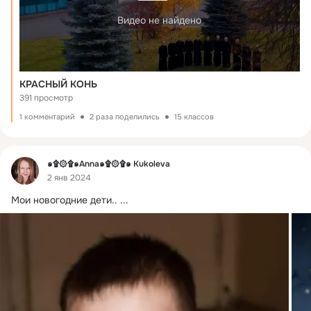
Видео не найдено
КРАСНЫЙ КОНЬ
391 просмотр
1 комментарий
2 раза поделились
15 классов
Фид
๑۩۞۩๑Anna๑۩۞۩๑ Kukoleva
2 янв 2024
Мои новогодние дети..
 ...