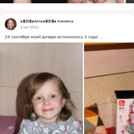
Фид
๑۩۞۩๑Anna๑۩۞۩๑ Kukoleva
5 окт 2023
24 сентября моей дочери исполнилось 3 года!
 ...