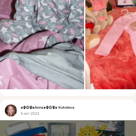
Фид
๑۩۞۩๑Anna๑۩۞۩๑ Kukoleva
5 окт 2023