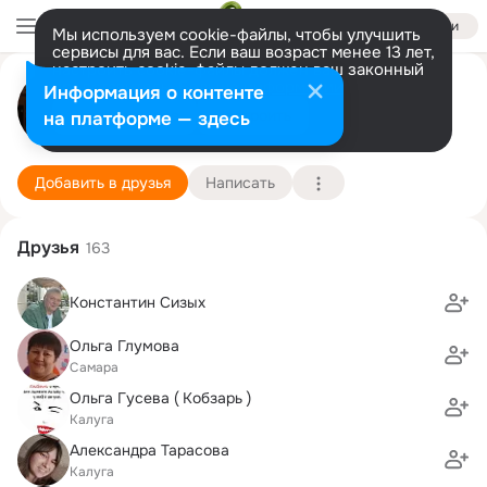
Войти
Мы используем cookie-файлы, чтобы улучшить
сервисы для вас. Если ваш возраст менее 13 лет,
настроить cookie-файлы должен ваш законный
представитель.
Больше информации
๑۩۞۩๑Anna๑۩۞۩๑ Kukoleva
Информация о контенте
Разрешить все
Настроить
на платформе — здесь
Калуга
22 сентября
Подробнее
Добавить в друзья
Написать
Друзья
163
Константин Сизых
Ольга Глумова
Самара
Ольга Гусева ( Кобзарь )
Калуга
Александра Тарасова
Калуга