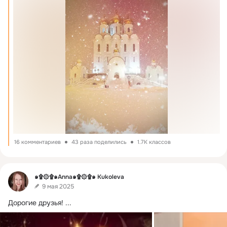
16 комментариев
43 раза поделились
1.7K классов
Фид
๑۩۞۩๑Anna๑۩۞۩๑ Kukoleva
9 мая 2025
Дорогие друзья!
 ...