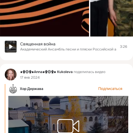
Священная война
3:26
Академический Ансамбль песни и пляски Российской армии име
Фид
๑۩۞۩๑Anna๑۩۞۩๑ Kukoleva
поделилась видео
17 янв 2024
Подписаться
Хор Держава