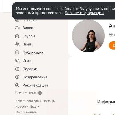
Мы используем cookie-файлы, чтобы улучшить сервис
законный представитель.
Больше информации
Левая
Главная
колонка
Ан
Видео
Группы
Люди
Д
Публикации
Игры
Подарки
Поздравления
Рекомендации
Сменить язык
Рекламодателям
Помощь
Информа
Новости
Ещё
Мы применяем