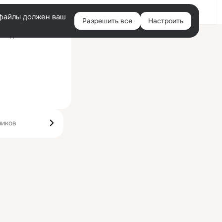
Войти
e-файлы должен ваш
Разрешить все
Настроить
Правая
следний визит: 21 июн
колонка
чиков