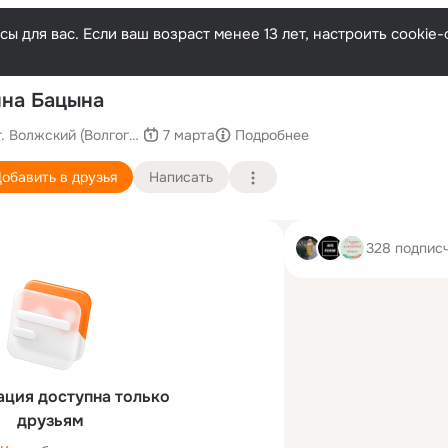
ы для вас. Если ваш возраст менее 13 лет, настроить cooki
По
на Бацына
г. Волжский (Волгоградская область)
7 марта
Подробнее
обавить в друзья
Написать
328 подпис
ция доступна только
друзьям