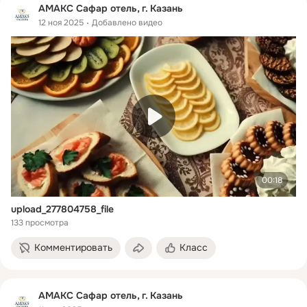
АМАКС Сафар отель, г. Казань
12 ноя 2025
Добавлено видео
00:18
upload_277804758_file
133 просмотра
Комментировать
Класс
АМАКС Сафар отель, г. Казань