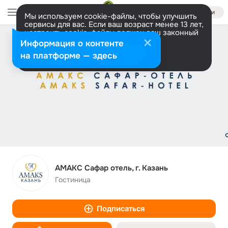
Войти
Мы используем cookie-файлы, чтобы улучшить
сервисы для вас. Если ваш возраст менее 13 лет,
настроить cookie-файлы должен ваш законный
представитель.
Больше информации
Информация о контенте
Разрешить все
Настроить
на платформе — здесь
АМАКС Сафар отель, г. Казань
Гостиница
Подписаться