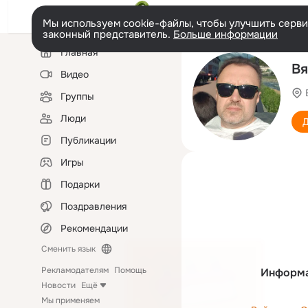
Мы используем cookie-файлы, чтобы улучшить сервис
законный представитель.
Больше информации
Левая
Главная
колонка
Вя
Видео
Группы
Люди
Д
Публикации
Игры
Подарки
Поздравления
Рекомендации
Сменить язык
Рекламодателям
Помощь
Информа
Новости
Ещё
Мы применяем