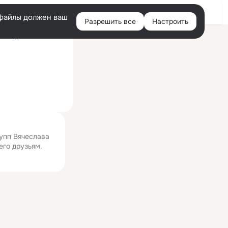
Войти
e-файлы должен ваш
Разрешить все
Настроить
Правая
оследний визит: 5 авг
колонка
рупп Вячеслава
его друзьям.