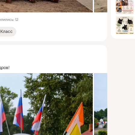
лились: 12
Класс
дров!