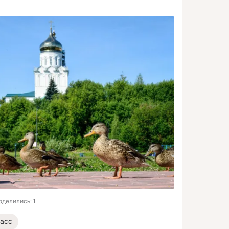
оделились: 1
асс