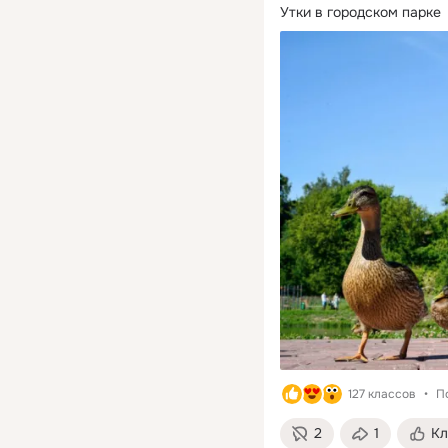
Утки в городском парке
127 классов
П
2
1
Кл