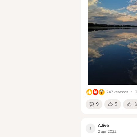
247 классов
П
9
5
К
A.live
2 авг 2022