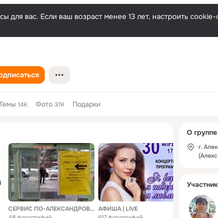
ы для вас. Если ваш возраст менее 13 лет, настроить cooki
одписаться
Темы
Фото
Подарки
14K
37K
Дополнитель
О группе
колонка
г. Але
Фотокон
(Алекс
Участник
СЕРВИС ПО-АЛЕКСАНДРОВСКИ
АФИША | LIVE
48 фотографий
617 фотографий
8 фотогра