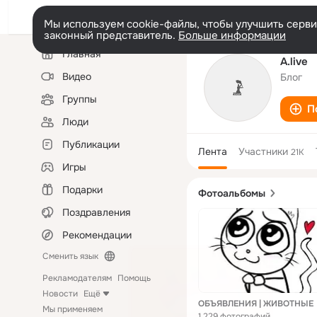
Мы используем cookie-файлы, чтобы улучшить сервис
законный представитель.
Больше информации
Левая
Главная
колонка
A.live
Видео
Блог
Группы
П
Люди
Публикации
Лента
Участники
21K
Игры
Подарки
Фотоальбомы
Поздравления
Рекомендации
Сменить язык
Рекламодателям
Помощь
Новости
Ещё
ОБЪЯВЛЕНИЯ | ЖИВОТНЫЕ
Мы применяем
1 229 фотографий