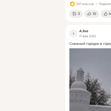
327 классов
Поделил
3
10
A.live
17 фев 2022
Снежный городок в горо