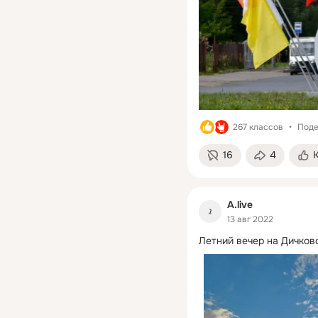
267 классов
Поде
16
4
A.live
13 авг 2022
Летний вечер на Дичков