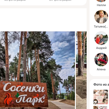
Нелли
Татьяна(Нормова)
Андрей
Алена
Фото из 