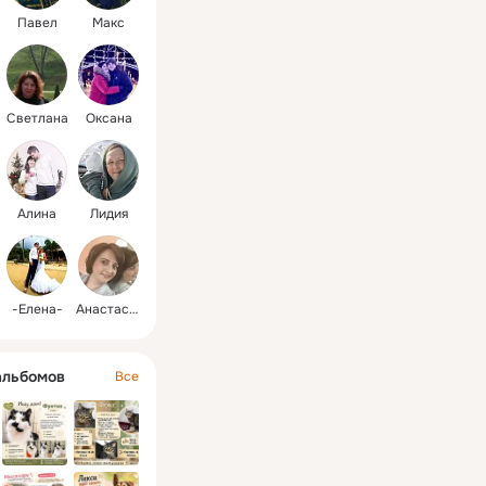
Павел
Макс
Светлана
Oксана
Алина
Лидия
-Елена-
Анастасия
альбомов
Все