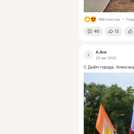
468 классов
Поде
40
12
A.live
20 авг 2022
С Днём города, Алексан