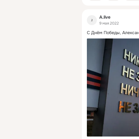
A.live
9 мая 2022
С Днём Победы, Алексан