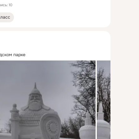
ись: 10
Класс
дском парке