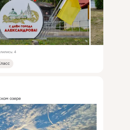
лились: 4
Класс
ском озере