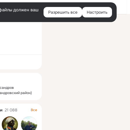
Войти
e-файлы должен ваш
Разрешить все
Настроить
Правая
колонка
ная
ксандров
курс
Фотоконкурс
Фотоконкурс
андровский район)
и
21 088
Все
ХОРОШИЙ АЛЕКСАНДРОВ 2019
ФОТОРЕПОРТАЖ 2019
ПЛОХОЙ АЛЕКСАНДРОВ
фий
17 фотографий
11 фотографий