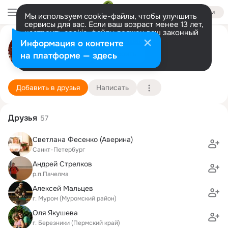
Войти
Мы используем cookie-файлы, чтобы улучшить
сервисы для вас. Если ваш возраст менее 13 лет,
настроить cookie-файлы должен ваш законный
Алексей Бакунов
представитель.
Больше информации
Информация о контенте
Разрешить все
Настроить
на платформе — здесь
Березники
18 февраля (42 года)
1 школа им. А.С. Пушкина
Подробнее
Добавить в друзья
Написать
Друзья
57
Светлана Фесенко (Аверина)
Санкт-Петербург
Андрей Стрелков
р.п.Пачелма
Алексей Мальцев
г. Муром (Муромский район)
Оля Якушева
г. Березники (Пермский край)