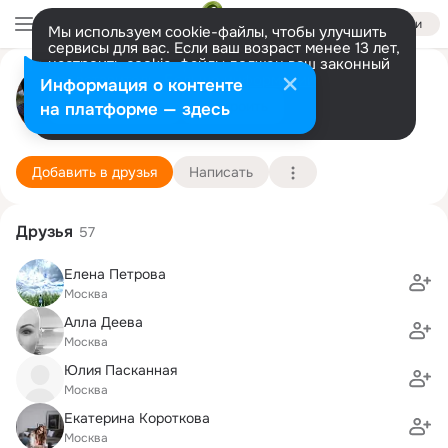
Войти
Мы используем cookie-файлы, чтобы улучшить
сервисы для вас. Если ваш возраст менее 13 лет,
настроить cookie-файлы должен ваш законный
Александр Грибков
представитель.
Больше информации
Информация о контенте
Разрешить все
Настроить
на платформе — здесь
Москва
4 февраля (44 года)
МАИ, Московский авиационный институт (наци
Подробнее
Добавить в друзья
Написать
Друзья
57
Елена Петрова
Москва
Алла Деева
Москва
Юлия Пасканная
Москва
Екатерина Короткова
Москва