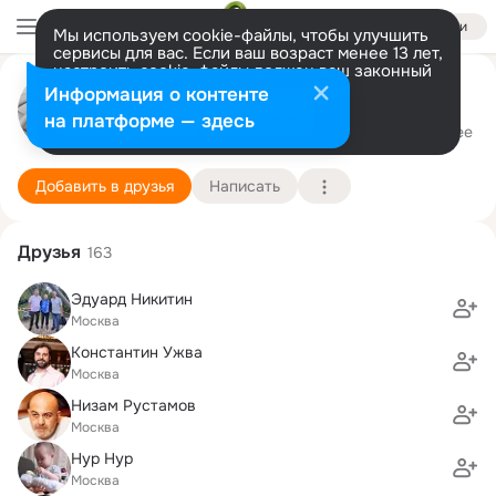
Войти
Мы используем cookie-файлы, чтобы улучшить
сервисы для вас. Если ваш возраст менее 13 лет,
настроить cookie-файлы должен ваш законный
представитель.
Больше информации
Алёна Паршикова
Информация о контенте
Разрешить все
Настроить
на платформе — здесь
Москва
20 декабря (43 года)
Подробнее
Добавить в друзья
Написать
Друзья
163
Эдуард Никитин
Москва
Константин Ужва
Москва
Низам Рустамов
Москва
Нур Нур
Москва