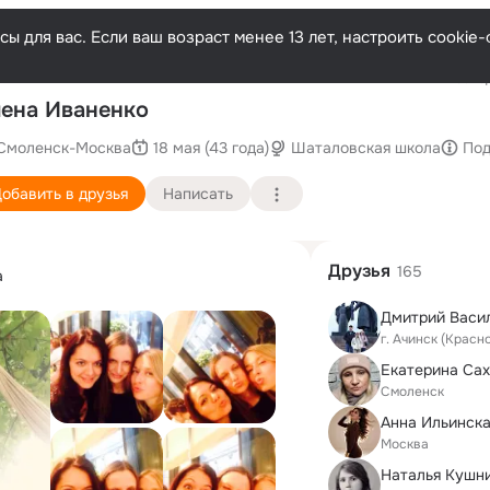
ы для вас. Если ваш возраст менее 13 лет, настроить cooki
Послед
ена Иваненко
Смоленск-Москва
18 мая (43 года)
Шаталовская школа
Под
обавить в друзья
Написать
Друзья
165
а
Дмитрий Васи
г. Ачинск (Красн
Екатерина Са
Смоленск
Анна Ильинска
Москва
Наталья Кушн