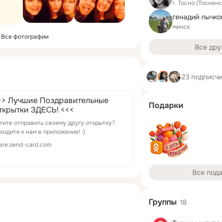
г. Тосно (Тоснен
генадий лычко
минск
Все фотографии
Все дру
23 подписч
>> Лучшие Поздравительные
Подарки
ткрытки ЗДЕСЬ! <<<
тите отправить своему другу открытку?
ходите к нам в приложение! :)
are.send-card.com
Все под
Группы
18