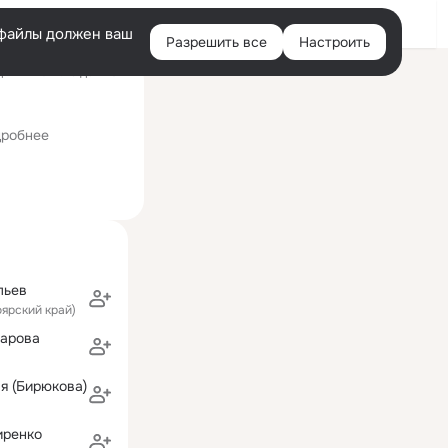
Войти
e-файлы должен ваш
Разрешить все
Настроить
Правая
ний визит: 19 дек 2017
колонка
робнее
льев
оярский край)
харова
я (Бирюкова)
иренко