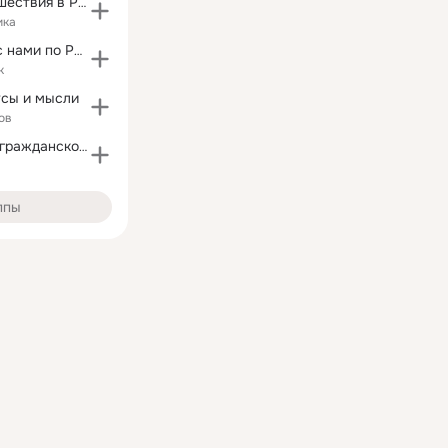
Туризм и путешествия в России!
ика
Путешествуй с нами по России
к
усы и мысли
ов
Центр военно-гражданского взаимодействия
ппы