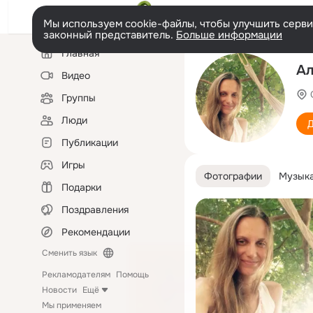
Мы используем cookie-файлы, чтобы улучшить сервис
законный представитель.
Больше информации
Левая
Главная
колонка
Ал
Видео
Группы
Люди
Д
Публикации
Игры
Фотографии
Музык
Подарки
Поздравления
Рекомендации
Сменить язык
Рекламодателям
Помощь
Новости
Ещё
Мы применяем