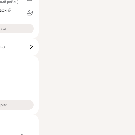
ский район)
вский
зья
ика
арки