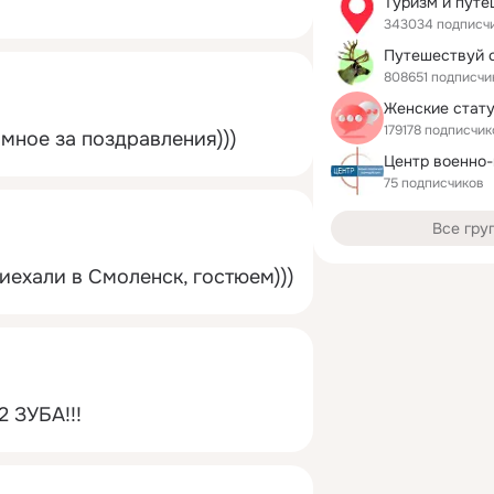
343034 подписч
808651 подписчи
Женские стат
179178 подписчик
мное за поздравления)))
75 подписчиков
Все гру
риехали в Смоленск, гостюем)))
 ЗУБА!!!