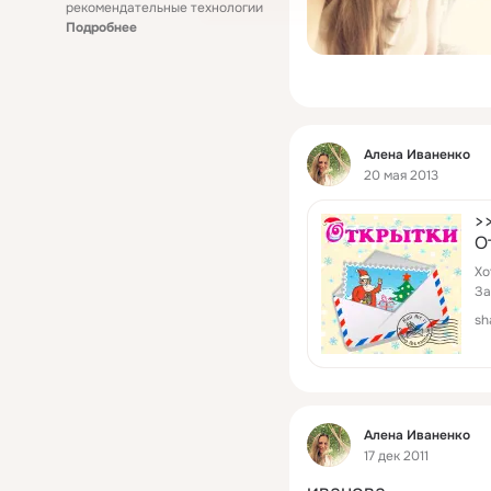
рекомендательные технологии
Подробнее
Фид
Алена Иваненко
20 мая 2013
>
О
Хо
За
sh
Фид
Алена Иваненко
17 дек 2011