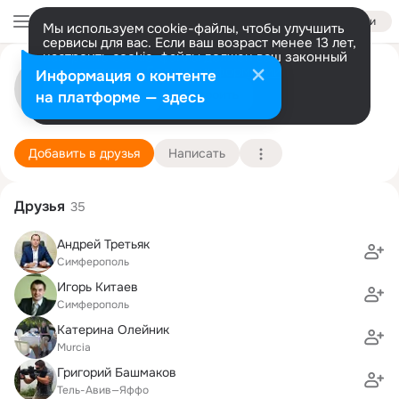
Войти
Мы используем cookie-файлы, чтобы улучшить
сервисы для вас. Если ваш возраст менее 13 лет,
настроить cookie-файлы должен ваш законный
Алексей Иванов
представитель.
Больше информации
Информация о контенте
Разрешить все
Настроить
на платформе — здесь
Симферополь
4 мая (44 года)
17 школа
Подробнее
Добавить в друзья
Написать
Друзья
35
Андрей Третьяк
Симферополь
Игорь Китаев
Симферополь
Катерина Олейник
Murcia
Григорий Башмаков
Тель-Авив—Яффо