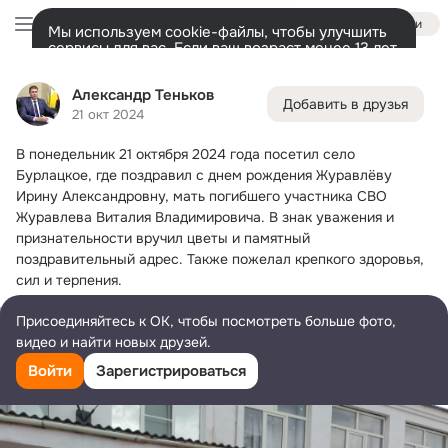
Войти
Мы используем cookie-файлы, чтобы улучшить
сервисы для вас. Если ваш возраст менее 13 лет,
настроить cookie-файлы должен ваш законный
Александр Теньков
представитель.
Больше информации
Александр Теньков
Добавить в друзья
Разрешить все
Настроить
Лента
Друзья
Фото
Заметки
Ещё
806
9K
1.5K
21 окт 2024
В понедельник 21 октября 2024 года посетил село 
Дополнительная
колонка
Все
С друзьями
Игры и приложения
Бурлацкое, где поздравил с днем рождения Журавлёву 
Ирину Александровну, мать погибшего участника СВО 
Журавлева Виталия Владимировича.
 В знак уважения и 
признательности вручил цветы и памятный 
поздравительный адрес. Также пожелал крепкого здоровья, 
сил и терпения.
Присоединяйтесь к ОК, чтобы посмотреть больше фото,
видео и найти новых друзей.
Войти
Зарегистрироваться